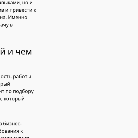
авыками, но и
в и привести к
ена. Именно
ачу в
ой и чем
ность работы
орый
нт по подбору
к, который
в бизнес-
бования к