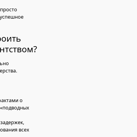
 просто
 успешное
роить
нтством?
льно
ерства.
фактами о
 «подводных
 задержек,
сования всех