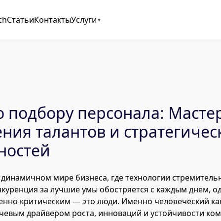
ch
Статьи
Контакты
Услуги
о подбору персонала: Масте
ния талантов и стратегичес
ностей
 динамичном мире бизнеса, где технологии стремитель
нкуренция за лучшие умы обостряется с каждым днем, о
енно критическим — это люди. Именно человеческий ка
чевым драйвером роста, инноваций и устойчивости ко