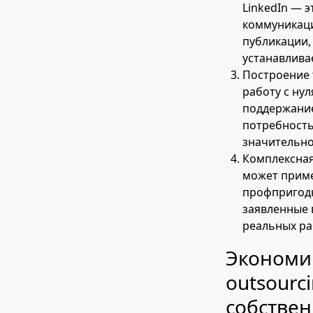
LinkedIn — 
коммуникаци
публикации,
устанавлива
Построение 
работу с ну
поддержание
потребность
значительно
Комплексная
может приме
профпригодн
заявленные в
реальных ра
Экономи
outsourc
собствен