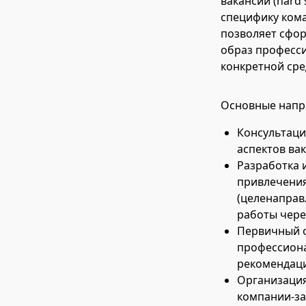
вакансии (hard 
специфику кома
позволяет сфор
образ професси
конкретной сре
Основные напра
Консультаци
аспектов ва
Разработка 
привлечения
(целенаправ
работы чере
Первичный о
профессионал
рекомендац
Организация
компании-за