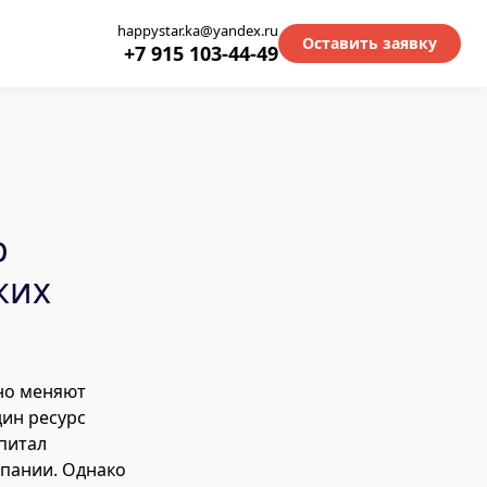
happystar.ka@yandex.ru
Оставить заявку
+7 915 103-44-49
р
ких
но меняют
дин ресурс
питал
мпании. Однако