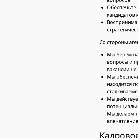
вопросов.
Обеспечьте 
кандидатов 
Воспринимайт
стратегичес
Со стороны аген
Мы берем на
вопросы и п
вакансии не
Мы обеспечи
находится п
сталкиваемс
Мы действуе
потенциальн
Мы делаем т
впечатление 
Кадровое