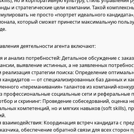
skills), но и корпоративную культуру, стиль управления 
нды и стратегические цели компании. Такой комплексн
мулировать не просто «портрет идеального кандидата»
онала, который сможет принести максимальную пользу
де.
вления деятельности агента включают:
я и анализ потребностей: Детальное обсуждение с зака
кансии, выявление истинных, а не заявленных потребнос
и реализация стратегии поиска: Определение оптимальн
 кандидатов — от специализированных баз данных и ха
ленного «переманивания» талантов из компаний-конкур
з профессиональные социальные сети и реферальные 
тбор и скрининг: Проведение собеседований, оценка н
ьных компетенций, но и мягких навыков (soft skills), п
ий.
 взаимодействия: Координация встреч кандидата с пре
казчика, обеспечение обратной связи для всех сторон п