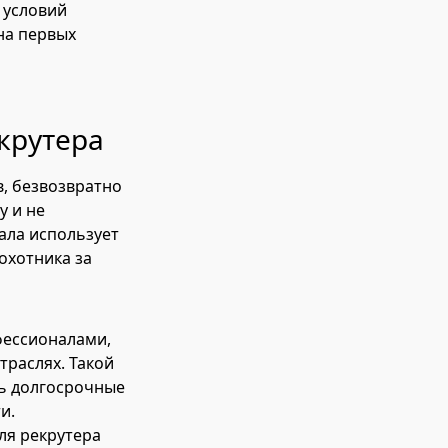
 условий
на первых
крутера
в, безвозвратно
у и не
нала использует
охотника за
офессионалами,
траслях. Такой
ть долгосрочные
и.
ля рекрутера