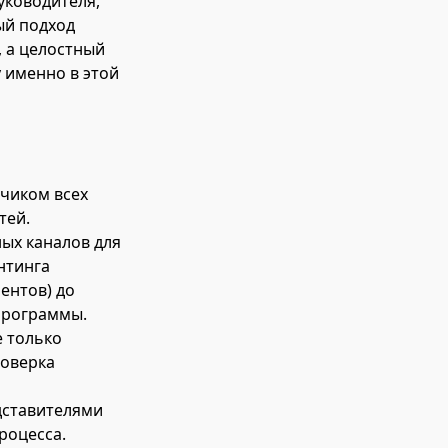
руководителя,
ый подход
, а целостный
 именно в этой
зчиком всех
тей.
ых каналов для
нтинга
ентов) до
программы.
е только
роверка
дставителями
роцесса.