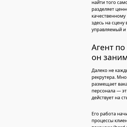
найти того сам
разделяет ценн
качественному 
здесь на сцену
управляемый и
Агент по
он заним
Далеко не кажд
рекрутера. Мно
размещает вака
персонала — эт
действует на с
Его работа начи
процессы клиен