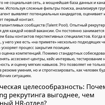
это не социальная сеть, а мощнейшая база данных и кан
и. Используя сложные фильтры поиска, анализируя гру
 агент выявляет потенциальных кандидатов, оценивает и
ет первый контакт.
талантливых сообществ (Talent Pool). Опытный рекрутер
ля для каждой новой вакансии. Он постоянно занимаетс
м базы контактов перспективных специалистов. Когда 
, у него уже есть «на примете» несколько подходящих ч
 ускоряет процесс закрытия позиции.
 оценка компетенций. Помимо стандартных собеседова
нять ассесмент-центры, кейс-интервью, тестирование 
ость и оценку мягких навыков. Это позволяет не тольк
 резюме умения, но и спрогнозировать, как человек буд
бочих ситуациях.
ческая целесообразность: Поче
ing рекрутинга выгоднее, чем
ный HR-отдел?