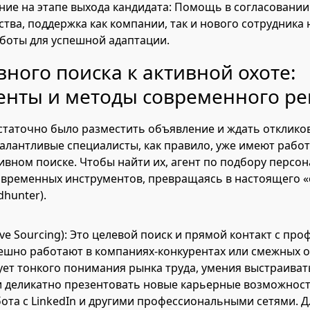
ие на этапе выхода кандидата: Помощь в согласовании
ства, поддержка как компании, так и нового сотрудника 
аботы для успешной адаптации.
вного поиска к активной охоте:
енты и методы современного ре
остаточно было разместить объявление и ждать отклико
талантливые специалисты, как правило, уже имеют работ
тивном поиске. Чтобы найти их, агент по подбору персо
овременных инструментов, превращаясь в настоящего «
dhunter).
ive Sourcing): Это целевой поиск и прямой контакт с пр
ешно работают в компаниях-конкурентах или смежных о
ует тонкого понимания рынка труда, умения выстраива
 деликатно презентовать новые карьерные возможност
бота с LinkedIn и другими профессиональными сетями. Д