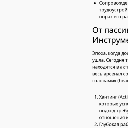
Сопровожден
трудоустрой
порах его р
От пасси
Инструм
Эпоха, когда д
ушла. Сегодня 
находятся в ак
весь арсенал с
головами» (hea
Хантинг (Act
которые усп
подход треб
отношения и
Глубокая ра