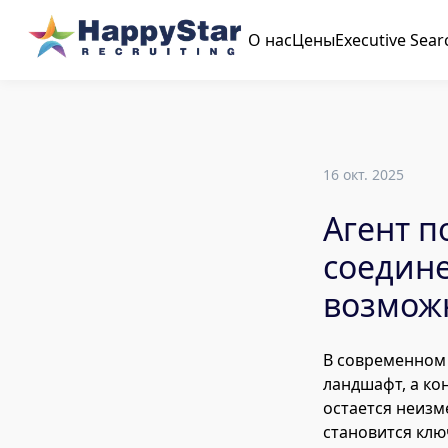
О нас
Цены
Executive Sear
16 окт. 2025
Агент п
соедине
возмож
В современном
ландшафт, а ко
остается неизм
становится клю