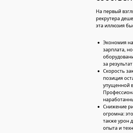
На первый взгл
рекрутера деше
эта иллюзия бы
Экономия на
зарплата, н
оборудовани
за результа
Скорость за
позиция ост
упущенной в
Профессиона
наработанны
Снижение ри
огромна: эт
также урон д
опыта и тех