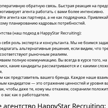
оперативную обратную связь. Быстрая реакция на пред
мотивирует агента работать с вами более интенсивно.
е агента как партнера, а не как подрядчика. Привлекай
кому планированию кадровых потребностей.
тства (наш подход в HappyStar Recruiting):
 себя роль эксперта и консультанта. Мы не боимся зад
редлагать альтернативные решения, если видим, что тр
 соответствуют рыночным реалиям.
ваем полную коммуникацию. Вы всегда в курсе того, на
оиск, какие кандидаты рассматриваются и с какими сло
я.
м как представитель вашего бренда. Каждое наше взаи
ым кандидатом — это отражение ценностей и уровня в
ак, чтобы даже те, кому мы откажем, сохранили положи
о вас как о работодателе.
 агентство HappyStar Recruiting