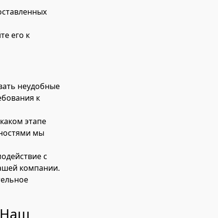
оставленных
те его к
авать неудобные
ебования к
 каком этапе
жностями мы
модействие с
ашей компании.
тельное
: Наш