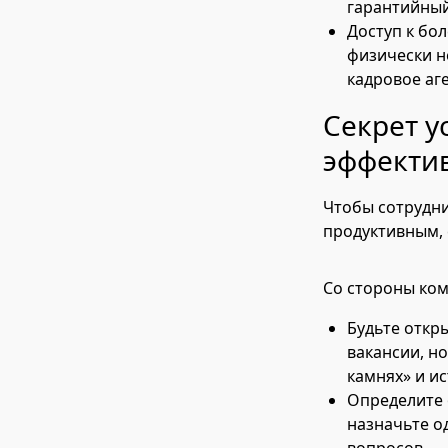
гарантийный
Доступ к бо
физически н
кадровое аг
Секрет у
эффекти
Чтобы сотрудни
продуктивным, 
Со стороны ком
Будьте откр
вакансии, н
камнях» и и
Определите 
назначьте о