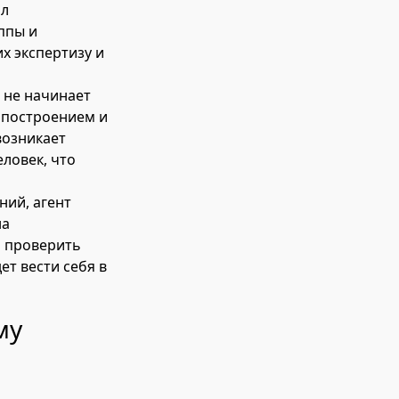
ал
ппы и
х экспертизу и
 не начинает
я построением и
возникает
еловек, что
ний, агент
на
о проверить
ет вести себя в
му