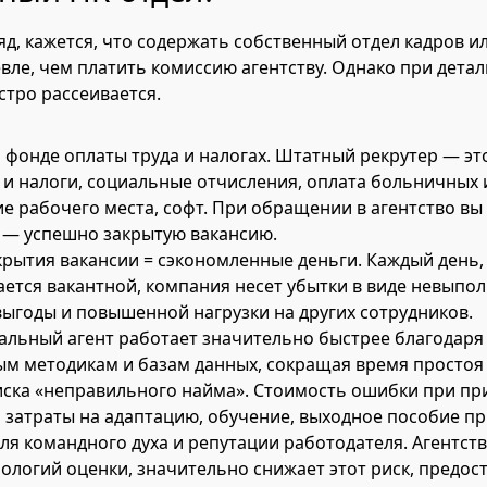
яд, кажется, что содержать собственный отдел кадров и
вле, чем платить комиссию агентству. Однако при дета
стро рассеивается.
 фонде оплаты труда и налогах. Штатный рекрутер — это
о и налоги, социальные отчисления, оплата больничных 
е рабочего места, софт. При обращении в агентство вы
т — успешно закрытую вакансию.
крытия вакансии = сэкономленные деньги. Каждый день,
ается вакантной, компания несет убытки в виде невыпол
ыгоды и повышенной нагрузки на других сотрудников.
льный агент работает значительно быстрее благодаря
м методикам и базам данных, сокращая время простоя
ска «неправильного найма». Стоимость ошибки при пр
о затраты на адаптацию, обучение, выходное пособие пр
ля командного духа и репутации работодателя. Агентство
нологий оценки, значительно снижает этот риск, предос