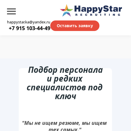
happystar.ka@yandex.ru
Оставить заявку
+7 915 103-44-49
Подбор персонала
и редких 
специалистов под 
ключ
"Мы не ищем резюме, мы ищем 
тех самых."