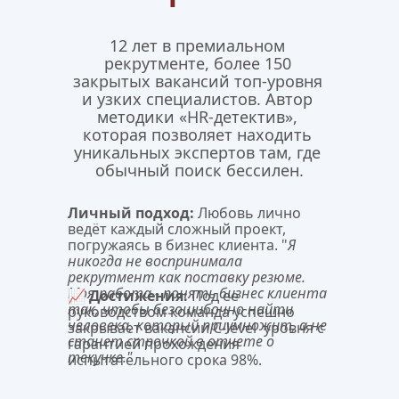
12 лет в премиальном 
рекрутменте, более 150 
закрытых вакансий топ-уровня 
и узких специалистов. Автор 
методики «HR-детектив», 
которая позволяет находить 
уникальных экспертов там, где 
обычный поиск бессилен.
Личный подход:
Любовь лично 
ведёт каждый сложный проект, 
погружаясь в бизнес клиента. "
Я 
никогда не воспринимала 
рекрутмент как поставку резюме. 
Моя работа - понять бизнес клиента 
📈 
Достижения:
 Под ее 
так, чтобы безошибочно найти 
руководством команда успешно 
человека, который приумножит, а не 
закрывает вакансии C-level  уровня с 
станет строчкой в отчете о 
гарантией прохождения 
текучке."
испытательного срока 98%.