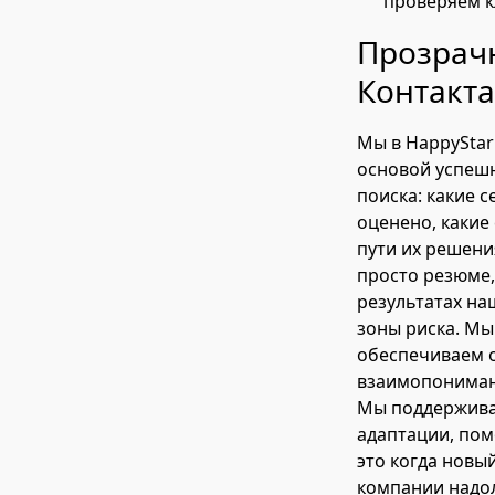
проверяем к
Прозрачн
Контакт
Мы в HappyStar
основой успешн
поиска: какие 
оценено, какие
пути их решени
просто резюме
результатах на
зоны риска. Мы
обеспечиваем о
взаимопонимани
Мы поддерживае
адаптации, пом
это когда новы
компании надол