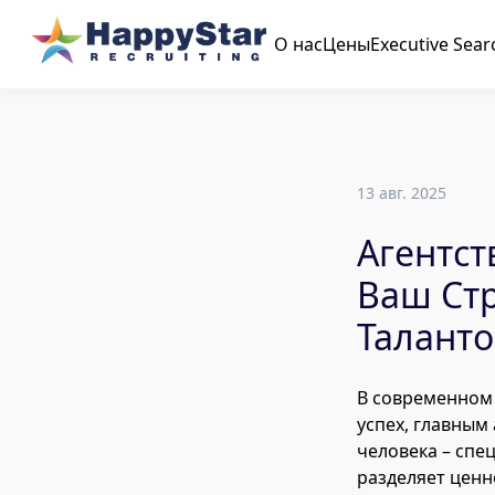
О нас
Цены
Executive Sear
13 авг. 2025
Агентст
Ваш Ст
Таланто
В современном 
успех, главным
человека – спе
разделяет ценн