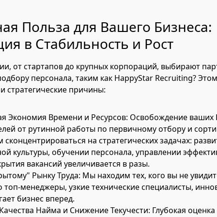
ая Польза для Вашего Бизнеса:
ия в Стабильность и Рост
и, от стартапов до крупных корпораций, выбирают пар
одбору персонала, таким как HappyStar Recruiting? Этом
и стратегические причины:
я Экономия Времени и Ресурсов: Освобождение ваших
елей от рутинной работы по первичному отбору и сорт
м сконцентрироваться на стратегических задачах: разв
ой культуры, обучении персонала, управлении эффекти
крытия вакансий увеличивается в разы.
рытому" Рынку Труда: Мы находим тех, кого вы не увиди
о топ-менеджеры, узкие технические специалисты, иннов
гает бизнес вперед.
ачества Найма и Снижение Текучести: Глубокая оценка 