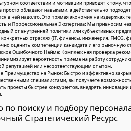
льтурном соответствии и мотивации приводят к тому, чт
е просто обладают навыками, а действительно подходя
ся в ней надолго. Это прямая экономия на издержках те
ть и Профессиональная Экспертиза: Мы привносим не
бодный от внутренней политики или субъективных пред
 конкретных отраслях (IT, финансы, инженерия, FMCG, фа
очно оценить компетенции кандидата и его рыночную с
сков Ошибочного Найма: Комплексная проверка реком
минимизирует вероятность приема на работу сотрудника
й репутацией или несоответствующим опытом.
е Преимущество на Рынке: Быстро и эффективно закры
чественными специалистами, вы получаете возможност
ть проекты быстрее конкурентов, внедрять инновации 
.
о по поиску и подбору персонала
чный Стратегический Ресурс