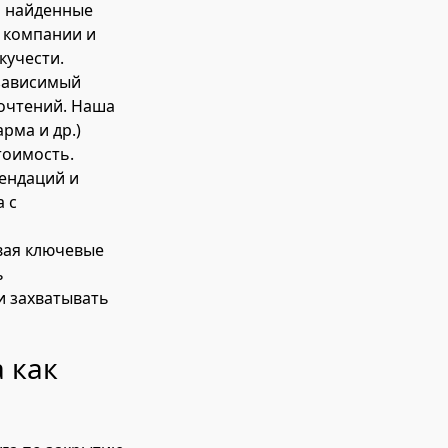
о найденные
т компании и
кучести.
зависимый
почтений. Наша
рма и др.)
тоимость.
ендаций и
 с
вая ключевые
ь
и захватывать
 как