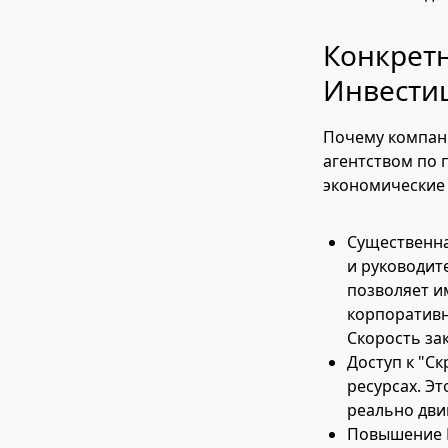
Конкретн
Инвестиц
Почему компани
агентством по п
экономические 
Существенна
и руководит
позволяет и
корпоративн
Скорость за
Доступ к "Ск
ресурсах. Эт
реально дви
Повышение К