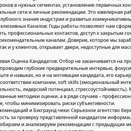
роков в нужных сегментах, установление первичных кон
льные сети и личные рекомендации. Это ювелирная ра
лубокого знания индустрии и развитых коммуникативны
склюзивных Каналов: Годы работы позволяют нам сфор
ть профессиональных контактов, доступ к закрытым с
 рекомендательным каналам. Доверие, которое мы зараб
так и у клиентов, открывает двери, недоступные для ма
вая Оценка Кандидатов: Отбор не заканчивается на п
проводим глубокие предварительные интервью, фокуси
пыте и навыках, но и на мотивации кандидата, его карье
оответствии компании, soft skills (эмоциональный инте
льность, лидерский потенциал, стрессоустойчивость).
ванные методики оценки, а в ряде случаев – профессио
е, чтобы минимизировать риски субъективности.
комендаций и Бэкграунд-чеки: Серьезное агентство бере
ость за проверку представленной кандидатом информа
обираем и анализируем рекомендации с предыдущих ме