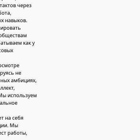
тактов через
бота,
х навыков.
мировать
ообществам
атываем как у
ссовых
росмотре
руясь не
рных амбициях,
ллект,
 Мы используем
нальное
т на себя
ции. Мы
ст работы,