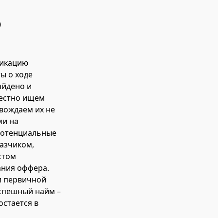
о
никацию
ы о ходе
айдено и
местно ищем
овождаем их не
ми на
 потенциальные
казчиком,
стом
ания оффера.
и первичной
успешный найм –
остается в