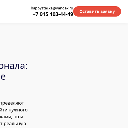
happystar.ka@yandex.ru
Оставить заявку
+7 915 103-44-49
онала:
ре
определяют
айти нужного
ками, но и
ет реальную