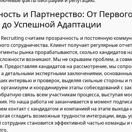
лючевые факты биографии и репутацию.
ость и Партнерство: От Первог
а до Успешной Адаптации
 Recruiting считаем прозрачность и постоянную комму
ого сотрудничества. Клиент получает регулярные отчет
сегменты рынка прорабатываются, сколько кандидатов н
 сложности возникают. Мы не скрываем проблем, а сов
я. Предоставляя кандидатов на рассмотрение, мы сопр
, а детальными экспертными заключениями, основанны
ших интервью и проверок, выделяя сильные стороны и
 организуем и координируем этапы собеседований с за
братную связь всем участникам процесса, выступая мо
я. Но наша работа не заканчивается в момент подпис
м контакт с кандидатом и компанией на этапе выхода 
огая сгладить возможные трудности интеграции, ведь 
й сотрудник становится эффективной частью команды и 
го.