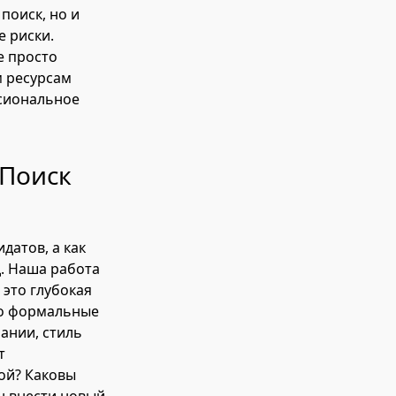
поиск, но и
 риски.
е просто
м ресурсам
ссиональное
 Поиск
датов, а как
. Наша работа
 это глубокая
ко формальные
пании, стиль
т
ой? Каковы