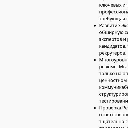
ключевых иг
профессиона
требующая г
Развитие Эк
обширную се
экспертов и
кандидатов, 
рекрутеров.
Многоуровне
резюме. Мы 
только на о
ценностном с
коммуникабе
структуриро
тестировани
Проверка Ре
ответственн
тщательно с