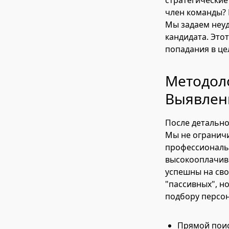
стратегические
член команды? 
Мы задаем неуд
кандидата. Это
попадания в це
Методоло
Выявлен
После детально
Мы не ограничи
профессиональ
высокооплачива
успешны на сво
"пассивных", н
подбору персон
Прямой поис