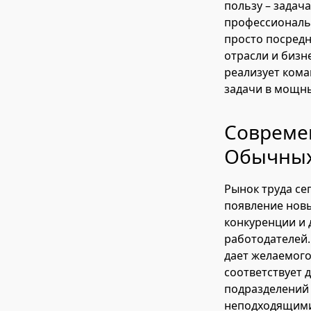
пользу – задач
профессионал
просто посредн
отрасли и бизне
реализует кома
задачи в мощны
Совреме
Обычных
Рынок труда се
появление новы
конкуренции и 
работодателей.
дает желаемого
соответствует 
подразделений 
неподходящими