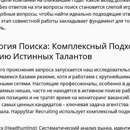
 цели компании на ближайшие годы? Какой вклад долже
Без ответов на эти вопросы поиск становится слепой игр
обные вопросы, чтобы найти идеально подходящие отв
т этап совместной работы закладывает фундамент для т
ль.
гия Поиска: Комплексный Подх
ию Истинных Талантов
го прояснения запроса запускается наш исследователь
ваемся базами резюме, хотя и работаем с крупнейшим
ными сетями. Настоящие профессионалы, особенно в д
емых нишах, часто не находятся в активном поиске ра
их позициях и не тратят время на мониторинг вакансий.
о самых ценных кандидатов – ключевая задача агентства 
ала. HappyStar Recruiting использует комплексный подх
к (Headhunting): Систематический анализ рынка, идент