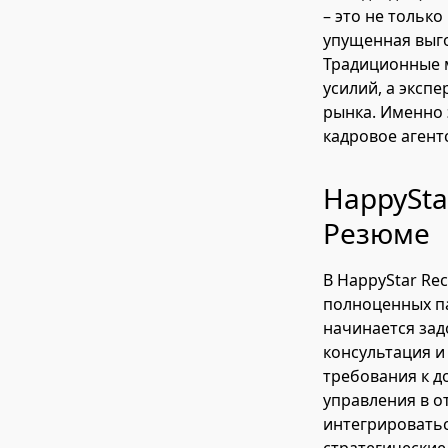
– это не тольк
упущенная выго
Традиционные м
усилий, а эксп
рынка. Именно 
кадровое агент
HappySta
Резюме
В HappyStar Re
полноценных па
начинается зад
консультация и
требования к до
управления в о
интегрироватьс