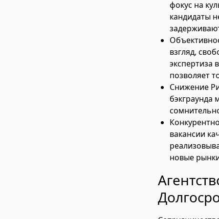
фокус на ку
кандидаты н
задерживают
Объективнос
взгляд, сво
экспертиза в
позволяет т
Снижение Ри
бэкграунда 
сомнительно
Конкурентно
вакансии ка
реализовыва
новые рынки
Агентств
Долгосро