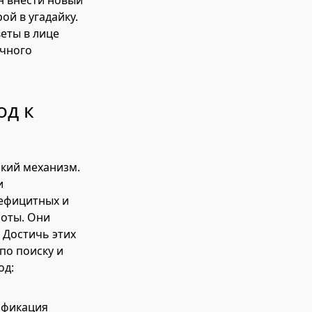
н внести новый
ой в угадайку.
еты в лице
очного
од к
ский механизм.
и
ефицитных и
боты. Они
 Достичь этих
по поиску и
од:
ификация