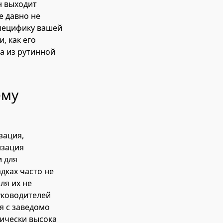
н выходит
же давно не
специфику вашей
, как его
а из рутинной
ему
зация,
изация
 для
дках часто не
ля их не
уководителей
я с заведомо
ически высока