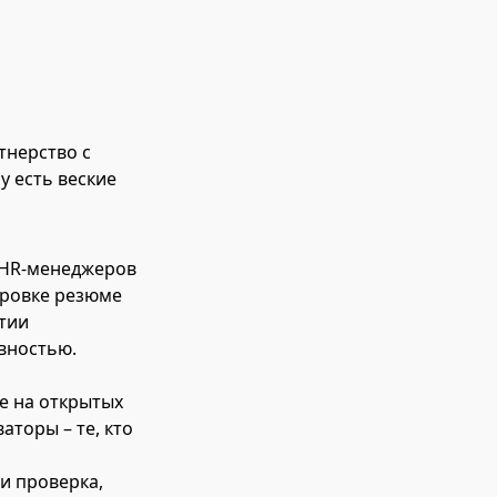
тнерство с
у есть веские
 HR-менеджеров
ировке резюме
итии
вностью.
те на открытых
аторы – те, кто
и проверка,