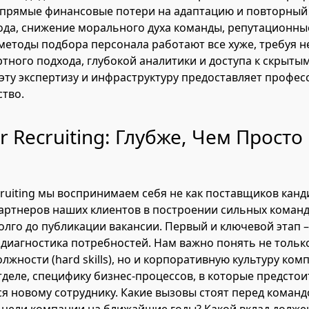
о прямые финансовые потери на адаптацию и повторный 
да, снижение морального духа команды, репутационные
етоды подбора персонала работают все хуже, требуя н
ертного подхода, глубокой аналитики и доступа к скрыты
эту экспертизу и инфраструктуру предоставляет профе
ство.
r Recruiting: Глубже, Чем Просто
cruiting мы воспринимаем себя не как поставщиков канди
ртнеров наших клиентов в построении сильных команд
олго до публикации вакансии. Первый и ключевой этап –
 диагностика потребностей. Нам важно понять не толь
лжности (hard skills), но и корпоративную культуру ком
тделе, специфику бизнес-процессов, в которые предстои
я новому сотруднику. Какие вызовы стоят перед команд