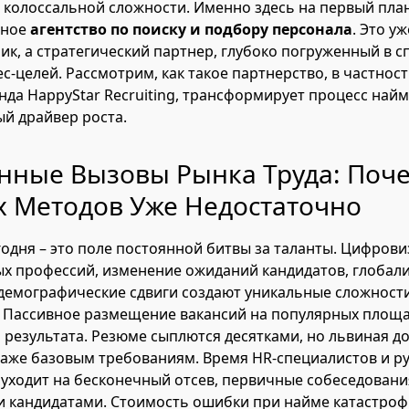
а колоссальной сложности. Именно здесь на первый пла
ьное
агентство по поиску и подбору персонала
. Это у
ик, а стратегический партнер, глубоко погруженный в 
с-целей. Рассмотрим, как такое партнерство, в частности
нда HappyStar Recruiting, трансформирует процесс найм
й драйвер роста.
нные Вызовы Рынка Труда: Поч
 Методов Уже Недостаточно
годня – это поле постоянной битвы за таланты. Цифрови
х профессий, изменение ожиданий кандидатов, глобал
демографические сдвиги создают уникальные сложности
 Пассивное размещение вакансий на популярных площа
 результата. Резюме сыплются десятками, но львиная до
даже базовым требованиям. Время HR-специалистов и р
уходит на бесконечный отсев, первичные собеседовани
 кандидатами. Стоимость ошибки при найме катастроф