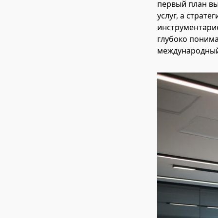
первый план в
услуг, а страт
инструментарие
глубоко понима
международный