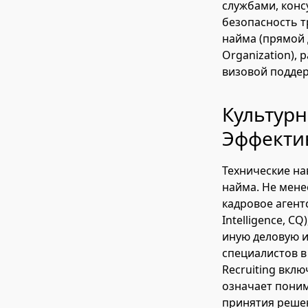
службами, конс
безопасность т
найма (прямой 
Organization),
визовой подде
Культур
Эффекти
Технические на
найма. Не мене
кадровое агент
Intelligence, C
иную деловую и
специалистов в
Recruiting вкл
означает поним
принятия решен