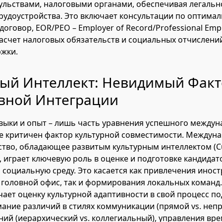
ульствами, налоговыми органами, обеспечивая легальн
рудоустройства. Это включает консультации по оптим
договор, EOR/PEO – Employer of Record/Professional Emp
 расчет налоговых обязательств и социальных отчислени
ржки.
ный Интеллект: Невидимый Фак
вной Интеграции
выки и опыт – лишь часть уравнения успешного между
е критичен фактор культурной совместимости. Междун
ство, обладающее развитым культурным интеллектом (Cu
Q), играет ключевую роль в оценке и подготовке кандидат
 социальную среду. Это касается как привлечения инос
 головной офис, так и формирования локальных команд.
ючает оценку культурной адаптивности в свой процесс по
ание различий в стилях коммуникации (прямой vs. непр
ий (иерархический vs. коллегиальный), управления вр