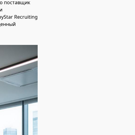
то поставщик
и
Star Recruiting
ценный