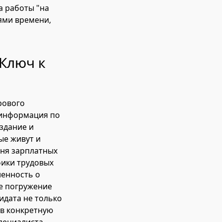
а работы "на
ями времени,
Ключ к
рового
я информация по
оздание и
ые живут и
вня зарплатных
фики трудовых
ленность о
ое погружение
идата не только
в конкретную