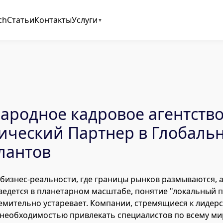
ch
Статьи
Контакты
Услуги
родное кадровое агентство
ический Партнер в Глобаль
лантов
бизнес-реальности, где границы рынков размываются, 
ведется в планетарном масштабе, понятие "локальный 
емительно устаревает. Компании, стремящиеся к лидерс
 необходимостью привлекать специалистов по всему мир