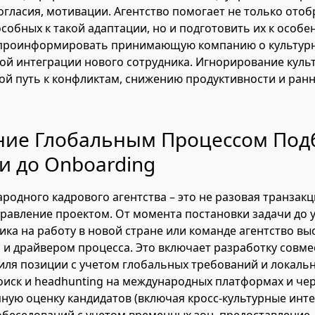
гласия, мотивации. Агентство помогает не только отоб
особных к такой адаптации, но и подготовить их к особ
е проинформировать принимающую компанию о культур
кой интеграции нового сотрудника. Игнорирование куль
ой путь к конфликтам, снижению продуктивности и ранн
ние Глобальным Процессом Подб
и до Onboarding
родного кадрового агентства – это не разовая транзакц
равление проектом. От момента постановки задачи до 
ика на работу в новой стране или команде агентство вы
и драйвером процесса. Это включает разработку совме
ля позиции с учетом глобальных требований и локаль
иск и headhunting на международных платформах и че
пную оценку кандидатов (включая кросс-культурные инте