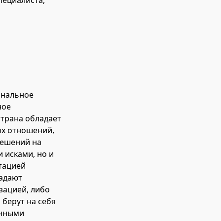
пециалиста,
ональное
ное
страна обладает
ых отношений,
решений на
 исками, но и
тацией
ладают
зацией, либо
берут на себя
онными