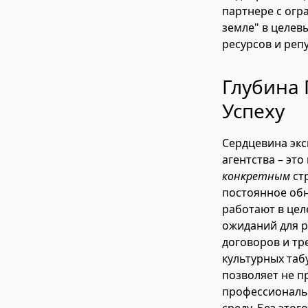
партнере с огр
земле" в целев
ресурсов и реп
Глубина
Успеху
Сердцевина эк
агентства – эт
конкретным
стр
постоянное обн
работают в цел
ожиданий для р
договоров и тр
культурных таб
позволяет не п
профессиональ