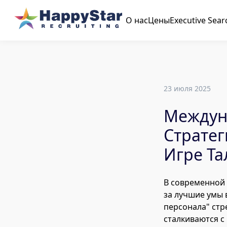
О нас
Цены
Executive Sear
23 июля 2025
Междуна
Стратег
Игре Та
В современной 
за лучшие умы 
персонала" стр
сталкиваются с