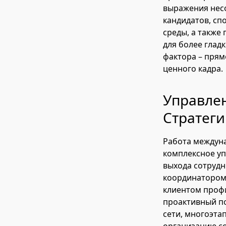
выражения несо
кандидатов, сп
среды, а такж
для более глад
фактора – прям
ценного кадра.
Управле
Стратеги
Работа междуна
комплексное уп
выхода сотрудн
координатором 
клиентом профи
проактивный по
сети, многоэта