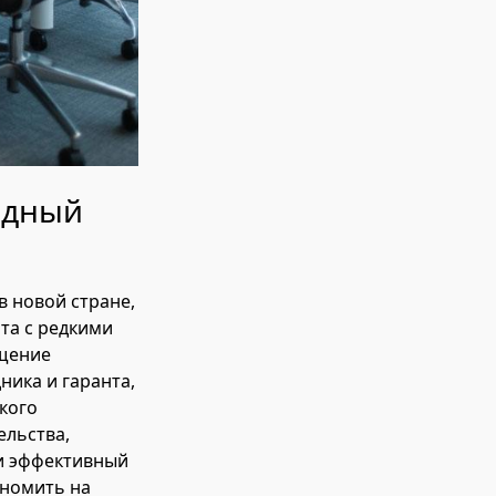
одный
в новой стране,
та с редкими
ещение
ника и гаранта,
кого
ельства,
ии эффективный
ономить на