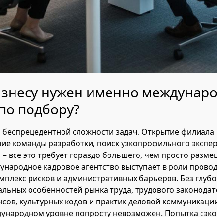
изнесу нужен именно междунар
по подбору?
в беспрецедентной сложности задач. Открытие филиала 
е команды разработки, поиск узкопрофильного экспер
– все это требует гораздо большего, чем просто разм
ународное кадровое агентство выступает в роли провод
омплекс рисков и административных барьеров. Без глубо
льных особенностей рынка труда, трудового законодат
сов, культурных кодов и практик деловой коммуникац
дународном уровне попросту невозможен. Попытка сэк