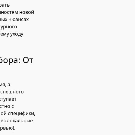
рать
енностям новой
ных нюансах
турного
ему уходу
ора: От
ия, а
успешного
ступает
стно с
ной специфики,
рез локальные
рвью),