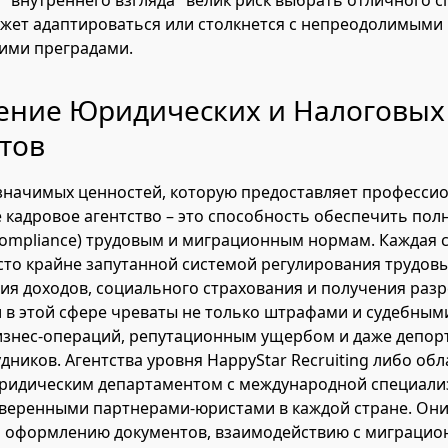
о "внутреннего взгляда" велик риск выбрать отличного с
жет адаптироваться или столкнется с непреодолимыми
ими преградами.
ение Юридических и Налоговых
тов
значимых ценностей, которую предоставляет професси
кадровое агентство – это способность обеспечить пол
compliance) трудовым и миграционным нормам. Каждая 
сто крайне запутанной системой регулирования трудов
я доходов, социального страхования и получения раз
 в этой сфере чреваты не только штрафами и судебными
изнес-операций, репутационным ущербом и даже депор
дников. Агентства уровня HappyStar Recruiting либо об
ридическим департаментом с международной специали
веренными партнерами-юристами в каждой стране. Они 
по оформлению документов, взаимодействию с миграци