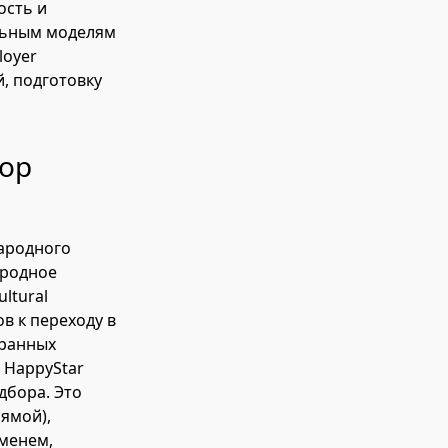
ость и
альным моделям
loyer
й, подготовку
тор
народного
ародное
ltural
ов к переходу в
транных
 HappyStar
дбора. Это
ямой),
еменем,