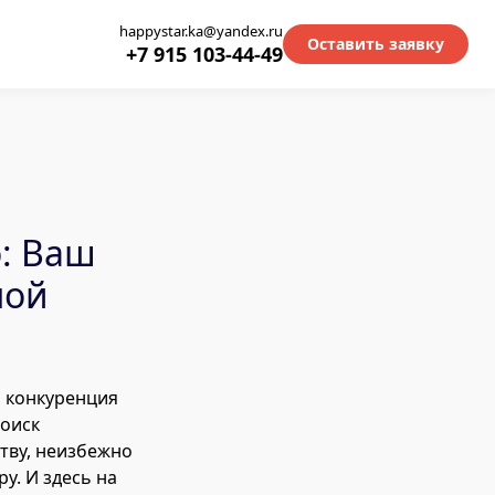
happystar.ka@yandex.ru
Оставить заявку
+7 915 103-44-49
: Ваш
ной
а конкуренция
поиск
тву, неизбежно
у. И здесь на