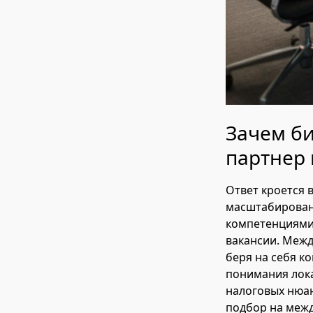
Зачем б
партнер 
Ответ кроется 
масштабировани
компетенциями 
вакансии. Межд
беря на себя к
понимания лока
налоговых нюан
подбор на меж