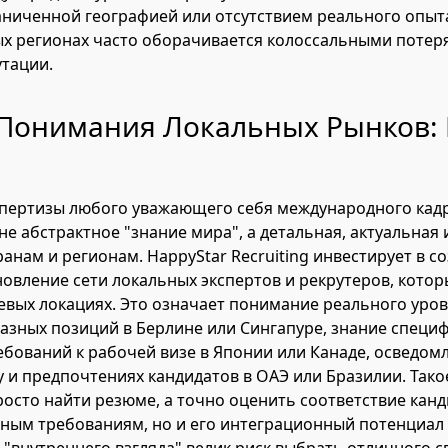
аниченной географией или отсутствием реального опыт
ых регионах часто оборачивается колоссальными потер
утации.
 Понимания Локальных Рынков: 
спертизы любого уважающего себя международного кад
о не абстрактное "знание мира", а детальная, актуальна
анам и регионам. HappyStar Recruiting инвестирует в с
овление сети локальных экспертов и рекрутеров, котор
евых локациях. Это означает понимание реального уро
азных позиций в Берлине или Сингапуре, знание специ
ебований к рабочей визе в Японии или Канаде, осведом
у и предпочтениях кандидатов в ОАЭ или Бразилии. Так
росто найти резюме, а точно оценить соответствие канд
ным требованиям, но и его интеграционный потенциал 