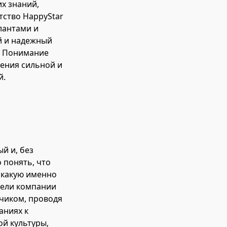
х знаний,
тство HappyStar
лантами и
й и надежный
. Понимание
ения сильной и
й.
й и, без
 понять, что
 какую именно
цели компании
зчиком, проводя
аниях к
й культуры,