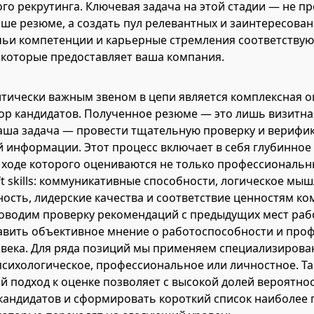
го рекрутинга. Ключевая задача на этой стадии — не п
ше резюме, а создать пул релевантных и заинтересова
чьи компетенции и карьерные стремления соответствую
которые предоставляет ваша компания.
ически важным звеном в цепи является комплексная о
р кандидатов. Полученное резюме — это лишь визитна
наша задача — провести тщательную проверку и верифи
 информации. Этот процесс включает в себя глубинное
в ходе которого оцениваются не только профессиональн
ft skills: коммуникативные способности, логическое мы
ость, лидерские качества и соответствие ценностям ко
оводим проверку рекомендаций с предыдущих мест раб
тавить объективное мнение о работоспособности и про
овека. Для ряда позиций мы применяем специализирова
психологическое, профессиональное или личностное. Т
 подход к оценке позволяет с высокой долей вероятнос
кандидатов и сформировать короткий список наиболее 