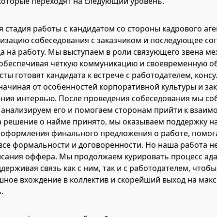
которые переходят на следующий уровень.
 стадия работы с кандидатом со стороны кадрового аге
низацию собеседования с заказчиком и последующее с
а на работу. Мы выступаем в роли связующего звена м
 обеспечивая четкую коммуникацию и своевременную об
ты готовят кандидата к встрече с работодателем, консу
начиная от особенностей корпоративной культуры и за
ения интервью. После проведения собеседования мы со
, анализируем его и помогаем сторонам прийти к взаи
 решение о найме принято, мы оказываем поддержку на
 оформления финального предложения о работе, помог
все формальности и договоренности. Но наша работа н
исания оффера. Мы продолжаем курировать процесс ад
ддерживая связь как с ним, так и с работодателем, чтоб
шное вхождение в коллектив и скорейший выход на ма
.