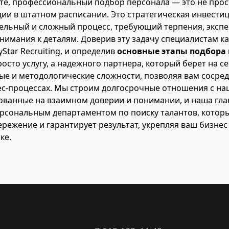
те, профессиональный подбор персонала — это не про
ии в штатном расписании. Это стратегическая инвести
ельный и сложный процесс, требующий терпения, экспе
нимания к деталям. Доверив эту задачу специалистам к
Star Recruiting, и определив
основные этапы подбора
осто услугу, а надежного партнера, который берет на се
е и методологические сложности, позволяя вам сосре
ес-процессах. Мы строим долгосрочные отношения с н
ованные на взаимном доверии и понимании, и наша гла
рсональным департаментом по поиску талантов, которы
ережение и гарантирует результат, укрепляя ваш бизне
ке.