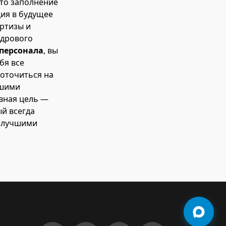
сто заполнение
ция в будущее
ртизы и
адрового
 персонала
, вы
бя все
доточиться на
ашими
вная цель —
й всегда
с лучшими