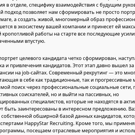
ия в отделе, специфику взаимодействия с будущим руко
ой подход позволяет нам сформировать не просто порт
умаге, а создать живой, многомерный образ профессион
ется в экосистему вашей компании и принесет ей мак
ой кропотливой работы на старте все последующие усили
аченными впустую.
 портрет целевого кандидата четко сформирован, наступ
ка и привлечения кандидатов. Этот этап давно вышел з
ансии на job-сайтах. Современный рекрутинг — это мно
етающая в себе как традиционные, так и прогрессивные
мой поиск через профессиональные социальные сети, 
ктивных соискателей, но и выйти на пассивных, но
ированных специалистов, которые не находятся в акт
ут быть заинтересованы в интересном предложению. В
с собственной обширной базой данных кандидатов, кот
спертами HappyStar Recruiting. Кроме того, мы примен
рограммы, посещаем отраслевые мероприятия и испол