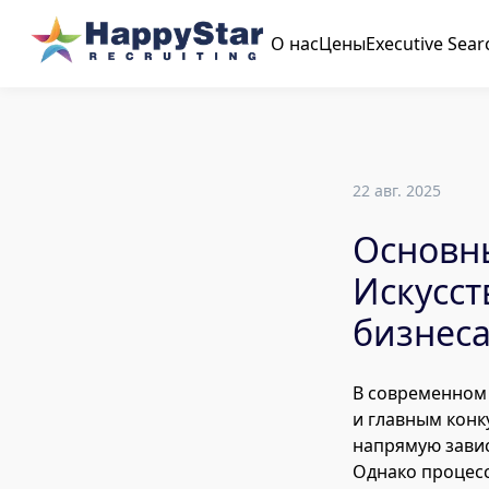
О нас
Цены
Executive Sear
22 авг. 2025
Основны
Искусст
бизнес
В современном
и главным кон
напрямую завис
Однако процесс