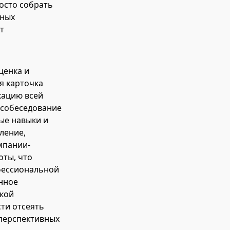
росто собрать
нных
т
ценка и
я карточка
кацию всей
 собеседование
ые навыки и
шление,
мпании-
оты, что
фессиональной
нное
акой
ти отсеять
перспективных