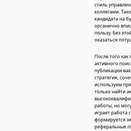
стиль управлен
коллегами. Так
кандидата на б
органично впиш
пользу. Без эт
оказаться потр
После того как
активного поис
публикации вак
стратегия, соч
используем пря
только найти а
высококвалифиц
работы, но мог
играет работа 
формируется эк
реферальные п