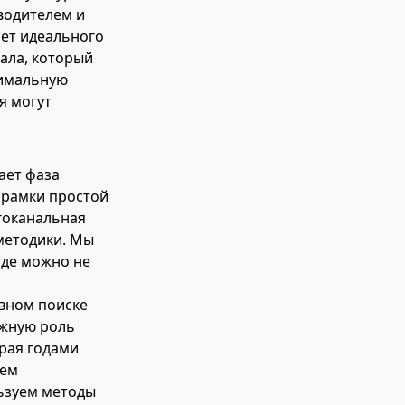
водителем и
рет идеального
ала, который
симальную
я могут
ает фаза
а рамки простой
гоканальная
 методики. Мы
где можно не
ивном поиске
ажную роль
орая годами
яем
ьзуем методы