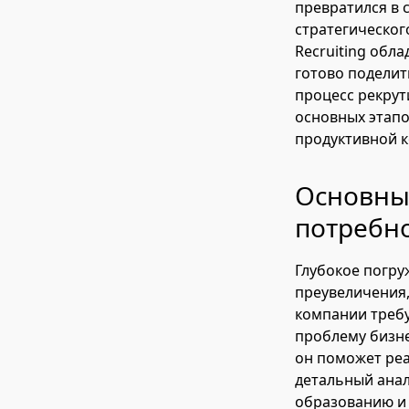
превратился в 
стратегическог
Recruiting обл
готово поделит
процесс рекрут
основных этапо
продуктивной к
Основные
потребно
Глубокое погру
преувеличения,
компании требу
проблему бизне
он поможет реа
детальный анал
образованию и 