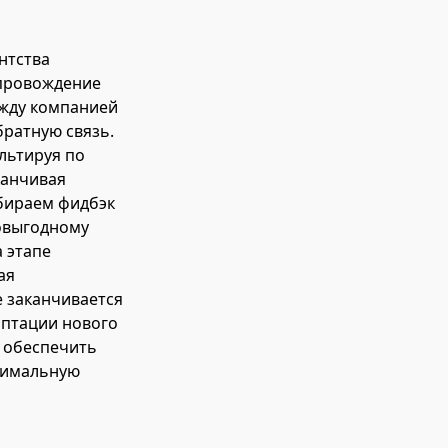
нтства
опровождение
ежду компанией
ратную связь.
льтируя по
канчивая
бираем фидбэк
мовыгодному
 этапе
ая
е заканчивается
аптации нового
ы обеспечить
ксимальную