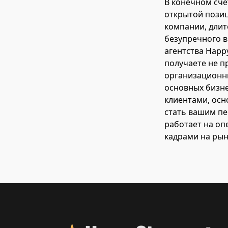
В конечном сче
открытой позиц
компании, длит
безупречного в
агентства Happy
получаете не пр
организационны
основных бизн
клиентами, осн
стать вашим пе
работает на оп
кадрами на рын