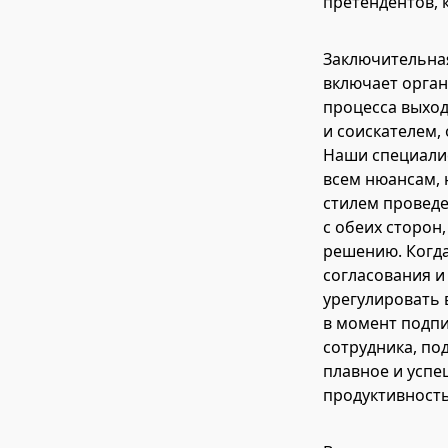
претендентов, 
Заключительная
включает орга
процесса выход
и соискателем,
Наши специалис
всем нюансам, 
стилем провед
с обеих сторон
решению. Когда
согласования и
урегулировать 
в момент подп
сотрудника, по
плавное и успе
продуктивность