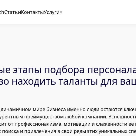
ch
Статьи
Контакты
Услуги
е этапы подбора персонала
во находить таланты для ва
а
 динамичном мире бизнеса именно люди остаются клю
курентным преимуществом любой компании. Успешност
ит от профессионализма, мотивации и слаженности ее
 поиска и привлечения в свои ряды этих уникальных сп