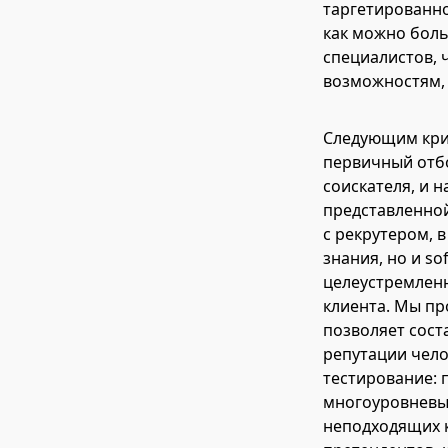
таргетированно
как можно боль
специалистов, 
возможностям, 
Следующим крит
первичный отбо
соискателя, и 
представленной
с рекрутером, 
знания, но и so
целеустремленн
клиента. Мы пр
позволяет сос
репутации чел
тестирование: 
многоуровневый
неподходящих 