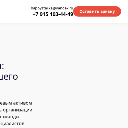
happystar.ka@yandex.ru
Оставить заявку
+7 915 103-44-49
:
шего
чевым активом
ь организации
 команды.
ециалистов