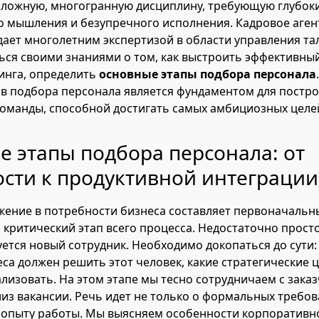
сложную, многогранную дисциплину, требующую глубоки
о мышления и безупречного исполнения. Кадровое аген
адает многолетним экспертизой в области управления та
ься своими знаниями о том, как выстроить эффективны
инга, определить
основные этапы подбора персонала
в подбора персонала является фундаментом для постро
оманды, способной достигать самых амбициозных целе
 этапы подбора персонала: от
сти к продуктивной интеграции
жение в потребности бизнеса составляет первоначальны
 критический этап всего процесса. Недостаточно просто
ется новый сотрудник. Необходимо докопаться до сути:
са должен решить этот человек, какие стратегические 
лизовать. На этом этапе мы тесно сотрудничаем с зака
из вакансии. Речь идет не только о формальных требов
опыту работы. Мы выясняем особенности корпоративно