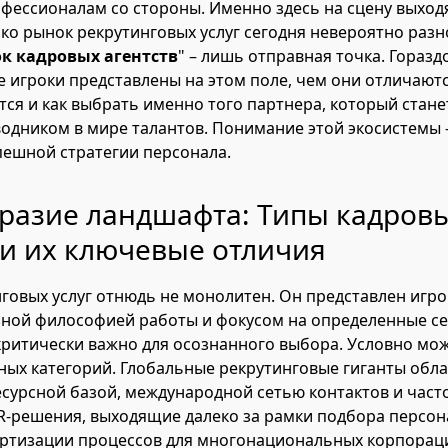
ессионалам со стороны. Именно здесь на сцену выход
ако рынок рекрутинговых услуг сегодня невероятно раз
ок кадровых агентств
" – лишь отправная точка. Горазд
е игроки представлены на этом поле, чем они отличаютс
ся и как выбрать именно того партнера, который стан
дником в мире талантов. Понимание этой экосистемы 
ешной стратегии персонала.
разие ландшафта: Типы кадров
 и их ключевые отличия
говых услуг отнюдь не монолитен. Он представлен игр
зной философией работы и фокусом на определенные се
критически важно для осознанного выбора. Условно мо
ных категорий. Глобальные рекрутинговые гиганты обл
сурсной базой, международной сетью контактов и част
-решения, выходящие далеко за рамки подбора персонал
артизации процессов для многонациональных корпорац