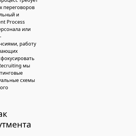
процесс требует
х переговоров
ельный и
nt Process
ерсонала или
-
нсиями, работу
елающих
 сфокусировать
ecruiting мы
утинговые
дуальные схемы
кого
ак
утмента