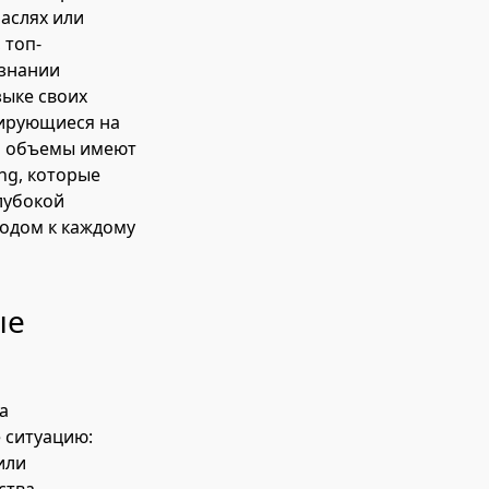
аслях или
 топ-
 знании
зыке своих
зирующиеся на
 и объемы имеют
ing, которые
лубокой
ходом к каждому
ые
а
 ситуацию:
или