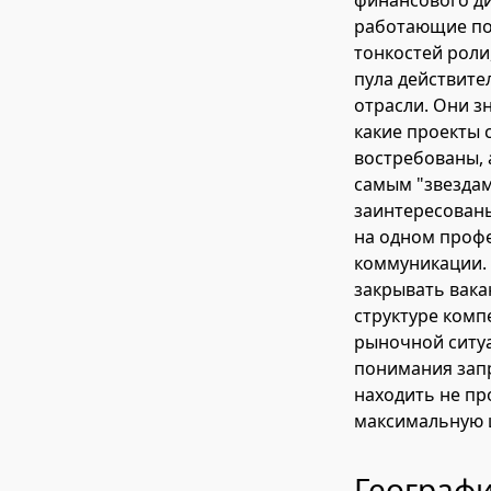
финансового ди
работающие по 
тонкостей роли
пула действите
отрасли. Они з
какие проекты 
востребованы, 
самым "звездам
заинтересованы
на одном профе
коммуникации. 
закрывать вака
структуре комп
рыночной ситуа
понимания запр
находить не пр
максимальную 
Географи