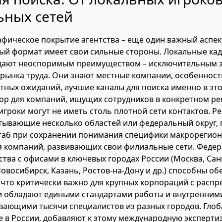
ьных сетей
афическое покрытие агентства – еще один важный аспе
ый формат имеет свои сильные стороны. Локальные ка
адают неоспоримым преимуществом – исключительным 
рынка труда. Они знают местные компании, особенност
тных ожиданий, лучшие каналы для поиска именно в это
р для компаний, ищущих сотрудников в конкретном рег
гроки могут не иметь столь плотной сети контактов. Р
атывающие несколько областей или федеральный округ,
аб при сохранении понимания специфики макрорегион
я компаний, развивающих свои филиальные сети. Феде
ства с офисами в ключевых городах России (Москва, Сан
Новосибирск, Казань, Ростов-на-Дону и др.) способны о
, что критически важно для крупных корпораций с расп
и обладают едиными стандартами работы и внутренним
вающими тысячи специалистов из разных городов. Глоб
 в России, добавляют к этому международную экспертиз