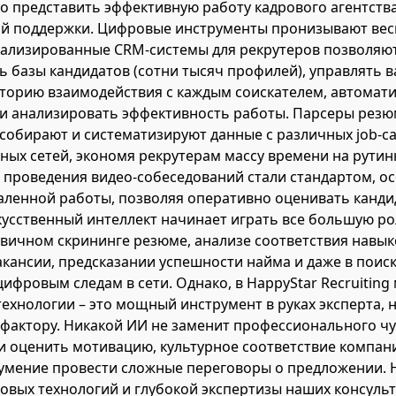
 представить эффективную работу кадрового агентств
ой поддержки. Цифровые инструменты пронизывают вес
иализированные CRM-системы для рекрутеров позволяю
ь базы кандидатов (сотни тысяч профилей), управлять 
торию взаимодействия с каждым соискателем, автомат
и анализировать эффективность работы. Парсеры резю
собирают и систематизируют данные с различных job-са
ых сетей, экономя рекрутерам массу времени на рутин
проведения видео-собеседований стали стандартом, ос
аленной работы, позволяя оперативно оценивать канди
кусственный интеллект начинает играть все большую р
вичном скрининге резюме, анализе соответствия навык
кансии, предсказании успешности найма и даже в поис
цифровым следам в сети. Однако, в HappyStar Recruiting
технологии – это мощный инструмент в руках эксперта, 
фактору. Никакой ИИ не заменит профессионального чу
и оценить мотивацию, культурное соответствие компан
умение провести сложные переговоры о предложении. Н
овых технологий и глубокой экспертизы наших консульт