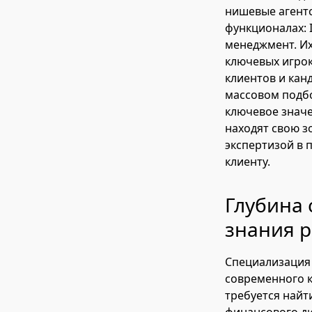
нишевые агентс
функционалах: 
менеджмент. Их
ключевых игрок
клиентов и кан
массовом подбо
ключевое значен
находят свою з
экспертизой в 
клиенту.
Глубина 
знания 
Специализация 
современного к
требуется найт