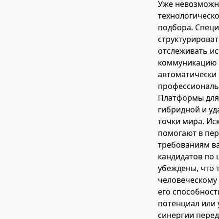
Уже невозможно
технологическ
подбора. Спец
структурироват
отслеживать ис
коммуникацию 
автоматически 
профессиональн
Платформы для 
гибридной и уд
точки мира. Ис
помогают в пер
требованиям ва
кандидатов по 
убеждены, что 
человеческому 
его способност
потенциал или 
синергии перед