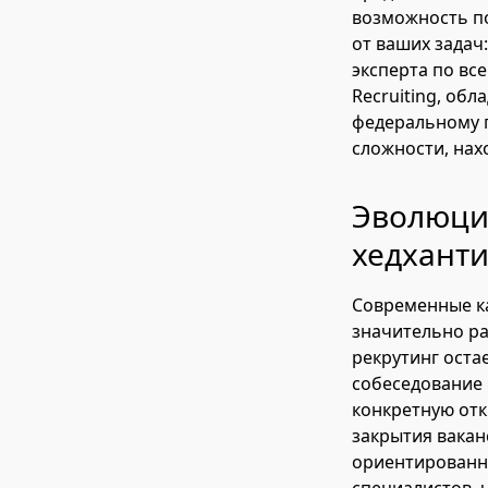
возможность по
от ваших задач
эксперта по вс
Recruiting, об
федеральному п
сложности, нах
Эволюция
хедханти
Современные ка
значительно ра
рекрутинг оста
собеседование 
конкретную отк
закрытия ваканс
ориентированн