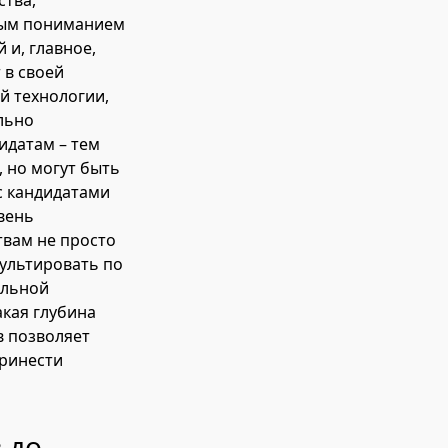
ства,
имым пониманием
 и, главное,
 в своей
й технологии,
льно
идатам – тем
 но могут быть
с кандидатами
вень
твам не просто
сультировать по
альной
акая глубина
в позволяет
принести
 до