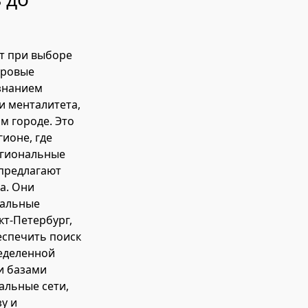
кт при выборе
дровые
знанием
и менталитета,
м городе. Это
ионе, где
егиональные
 предлагают
а. Они
ральные
кт-Петербург,
беспечить поиск
ределенной
и базами
альные сети,
у и