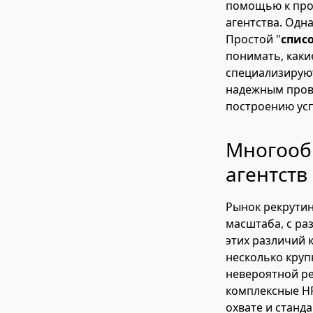
помощью к проф
агентства. Одн
Простой "
спис
понимать, каки
специализируют
надежным прово
построению усп
Многооб
агентств
Рынок рекрутин
масштаба, с ра
этих различий 
несколько круп
невероятной ре
комплексные HR
охвате и станд