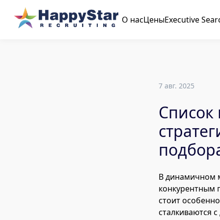
О нас
Цены
Executive Sear
7 авг. 2025
Список 
стратег
подбора
В динамичном м
конкурентным 
стоит особенно
сталкиваются с