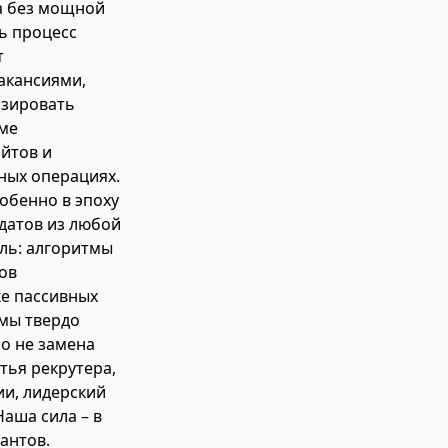
а без мощной
ь процесс
т
вакансиями,
изировать
ме
йтов и
ных операциях.
обенно в эпоху
датов из любой
оль: алгоритмы
ов
ке пассивных
 мы твердо
но не замена
тья рекрутера,
ии, лидерский
аша сила – в
антов.