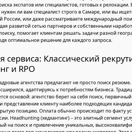
иска экспатов или специалистов, готовых к релокации.
: нужен ли вам специалист строго в Самаре, или вы ищет
ей России, или даже рассматриваете международный пои
ладая развитой сетью партнеров и собственными нарабо
оиску, помогает клиентам решать задачи разной геог
одя оптимальное решение для каждого запроса.
 сервиса: Классический рекрути
нг и RPO
дровые агентства предлагают не просто поиск резюме. 
сширился, адаптируясь к потребностям бизнеса. Трад
ется основой: агентство берет на себя поиск, первичный
и представление клиенту наиболее подходящих кандида
рытую позицию. Оплата обычно происходит по факту у
ии. Headhunting (хедхантинг) – это элитный сегмент услу
ый на поиск и привлечение уникальных, высококвалиф