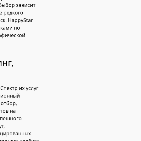
 Выбор зависит
е редкого
ск. HappyStar
тками по
рафической
нг,
Спектр их услуг
иционный
 отбор,
тов на
спешного
г,
ицированных