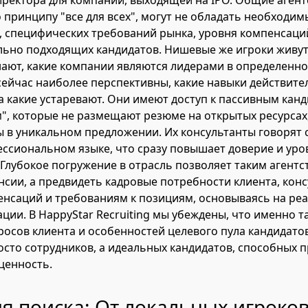
ректора для компании, выходящей на IPO. Общие агент
принципу "все для всех", могут не обладать необход
, специфических требований рынка, уровня компенсаций
льно подходящих кандидатов. Нишевые же игроки живут
нают, какие компании являются лидерами в определенно
сейчас наиболее перспективны, какие навыки действите
а какие устаревают. Они имеют доступ к пассивным канд
", которые не размещают резюме на открытых ресурсах,
 в уникальном предложении. Их консультанты говорят 
ссиональном языке, что сразу повышает доверие и уро
Глубокое погружение в отрасль позволяет таким агентс
нсии, а предвидеть кадровые потребности клиента, кон
енсаций и требованиям к позициям, основываясь на ре
ции. В HappyStar Recruiting мы убеждены, что именно т
осов клиента и особенностей целевого пула кандидато
осто сотрудников, а идеальных кандидатов, способных 
ценность.
я поиска: От локальных игроков