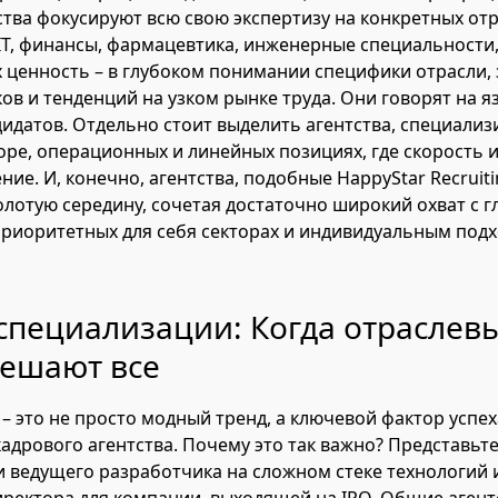
тва фокусируют всю свою экспертизу на конкретных отр
IT, финансы, фармацевтика, инженерные специальности,
 ценность – в глубоком понимании специфики отрасли,
ов и тенденций на узком рынке труда. Они говорят на я
дидатов. Отдельно стоит выделить агентства, специали
ре, операционных и линейных позициях, где скорость
ие. И, конечно, агентства, подобные HappyStar Recruit
олотую середину, сочетая достаточно широкий охват с г
приоритетных для себя секторах и индивидуальным под
специализации: Когда отраслев
решают все
– это не просто модный тренд, а ключевой фактор успех
адрового агентства. Почему это так важно? Представьте
и ведущего разработчика на сложном стеке технологий 