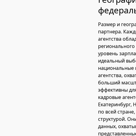
федерал
Размер и геогр
партнера. Кажд
агентства обл
регионального 
уровень зарпла
идеальный выбо
национальные и
агентства, охв
больший масшт
эффективны дл
кадровые агент
Екатеринбург, 
по всей стране
структурой. Он
данных, охваты
представленные