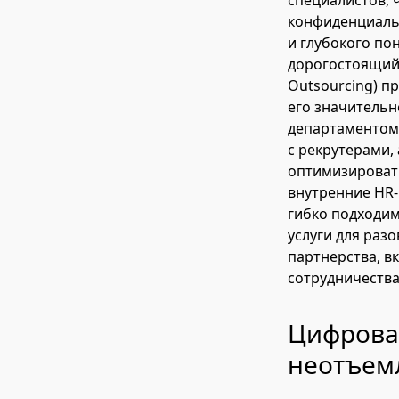
специалистов, 
конфиденциальн
и глубокого по
дорогостоящий,
Outsourcing) п
его значительн
департаментом 
с рекрутерами,
оптимизировать
внутренние HR-р
гибко подходим
услуги для раз
партнерства, в
сотрудничества
Цифрова
неотъем