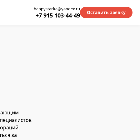
happystar.ka@yandex.ru
Оставить заявку
+7 915 103-44-49
и
ешающим
специалистов
пораций,
ться за