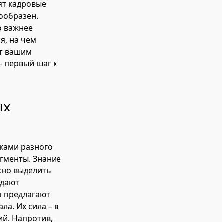
ят кадровые
нообразен.
о важнее
я, на чем
ет вашим
– первый шаг к
ых
оками разного
гменты. Знание
жно выделить
адают
о предлагают
а. Их сила – в
ий. Напротив,