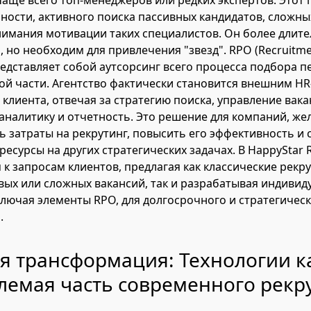
чаще всего топ-менеджеров или редких экспертов. Этот 
ости, активного поиска пассивных кандидатов, сложны
нимания мотивации таких специалистов. Он более длит
 но необходим для привлечения "звезд". RPO (Recruitme
редставляет собой аутсорсинг всего процесса подбора п
ой части. Агентство фактически становится внешним HR
клиента, отвечая за стратегию поиска, управление вака
 аналитику и отчетность. Это решение для компаний, ж
 затраты на рекрутинг, повысить его эффективность и
есурсы на других стратегических задачах. В HappyStar R
 к запросам клиентов, предлагая как классические рекр
овых или сложных вакансий, так и разрабатывая индиви
ключая элементы RPO, для долгосрочного и стратегичес
.
я трансформация: Технологии к
лемая часть современного рекр