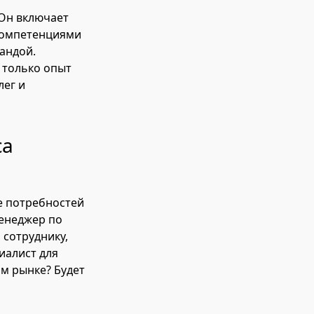
Он включает
 компетенциями
андой.
 только опыт
лег и
са
е потребностей
енеджер по
 сотруднику,
иалист для
ом рынке? Будет