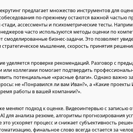
крутинг предлагает множество инструментов для оценк
обеседования по-прежнему остаются важной частью пр
-стади, ассессменты и психометрические тесты. Наприм
неджеров часто используются методы оценки по компе
т смоделированные бизнес-задачи. Это позволяет увиде
 и стратегическое мышление, скорость принятия решени
ие уделяется проверке рекомендаций. Разговор с пред
и или коллегами помогает подтвердить профессиональ
явить потенциальные «красные флаги». Однако важно з
росы: не «Понравился ли вам Иван?», а «Какие проекты
время работы в вашей компании?».
же меняют подход к оценке. Видеоинтервью с записью о
AI для анализа резюме, алгоритмы прогнозирования у
е это ускоряет процесс и снижает субъективность реше
томатизацию, финальное слово всегда остается за чело