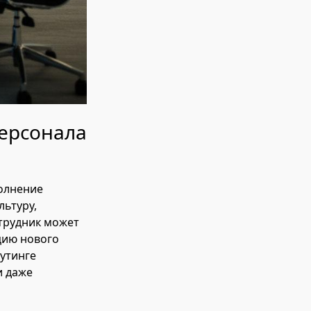
ерсонала
олнение
льтуру,
трудник может
цию нового
утинге
и даже