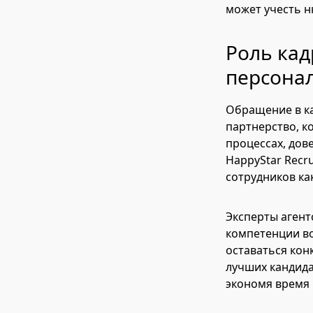
может учесть 
Роль кад
персона
Обращение в ка
партнерство, к
процессах, дов
HappyStar Recr
сотрудников ка
Эксперты агент
компетенции во
оставаться кон
лучших кандида
экономя время 