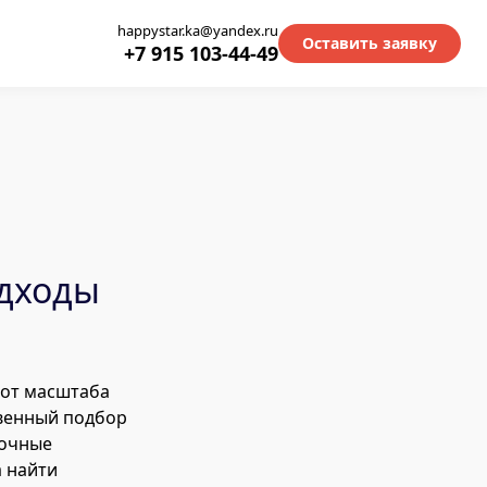
happystar.ka@yandex.ru
Оставить заявку
+7 915 103-44-49
одходы
 от масштаба
твенный подбор
рочные
а найти