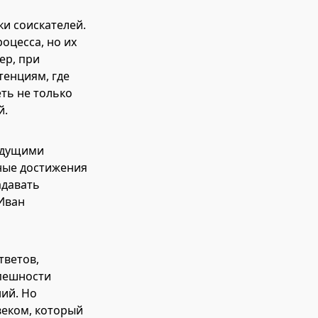
и соискателей.
оцесса, но их
ер, при
тенциям, где
ть не только
й.
ыдущими
ные достижения
адавать
 Иван
тветов,
спешности
ний. Но
веком, который