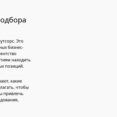
подбора
утсорс. Это
ных бизнес-
гентство
иятиям находить
ых позиций.
ают, какие
лагать, чтобы
бы привлечь
едования,