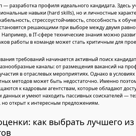
 — разработка профиля идеального кандидата. Здесь у
ональные навыки (hard skills), но и личностные характе
никабельность, стрессоустойчивость, способность к обуч
о становятся решающими при выборе между двумя равн
 Например, в IT-сфере технические знания можно развит
ыков работы в команде может стать критичным для прое
ания требований начинается активный поиск кандидат
разнообразные каналы: от размещения вакансий на пр
участия в отраслевых мероприятиях. Однако в условиях
тных методов может быть недостаточно. Именно поэто
аются к кадровым агентствам, которые обладают дост
 данных и умеют находить пассивных соискателей — тех
, но открыт к интересным предложениям.
ценки: как выбрать лучшего из
тов