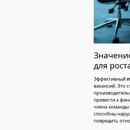
Значени
для рост
Эффективный
п
вакансий. Это 
производитель
привести к фин
члена команды 
способны наруш
повредить отн