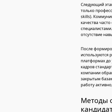
Следующий этап
только професси
skills). Комму
качества част
специалистами.
отсутствие нав
После формиров
используются 
платформах до 
кадров стандар
компании обращ
закрытым базам
работу активно
Методы о
кандида