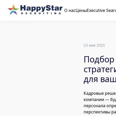
О нас
Цены
Executive Sear
23 мая 2025
Подбор
стратег
для ваш
Кадровые решен
компании — бу
персонала опре
перспективы ра