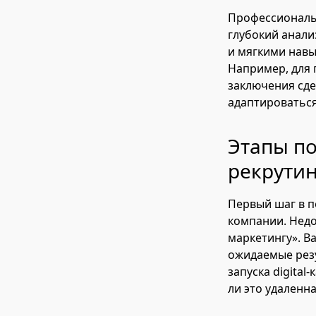
Профессиональ
глубокий анали
и мягкими навы
Например, для 
заключения сде
адаптироваться
Этапы по
рекрутин
Первый шаг в 
компании. Нед
маркетингу». В
ожидаемые резу
запуска digita
ли это удаленн