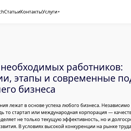
ch
Статьи
Контакты
Услуги
 необходимых работников:
ии, этапы и современные п
его бизнеса
ия лежат в основе успеха любого бизнеса. Независимо
дь то стартап или международная корпорация — качес
деляет не только текущую эффективность, но и долгос
звития. В условиях высокой конкуренции на рынке труд