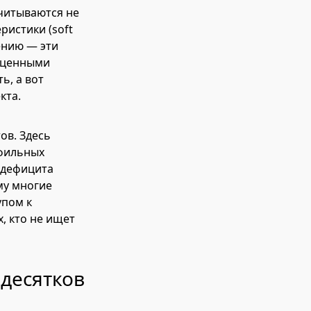
читываются не
ристики (soft
ению — эти
оценными
ь, а вот
кта.
ов. Здесь
офильных
 дефицита
му многие
упом к
, кто не ищет
 десятков