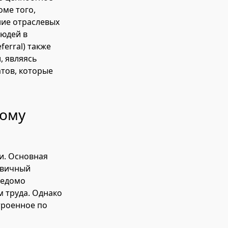
оме того,
ие отраслевых
людей в
erral) также
, являясь
тов, которые
ному
и. Основная
рвичный
ведомо
 труда. Однако
троенное по