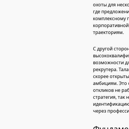
охоты для неск
где предложени
комплексному п
корпоративной 
траекториям.
С другой сторо
высококвалифи
возможности дл
рекрутера. Тал
скорее открыты
амбициям. Это 
откликов не ра
стратегия, так
идентификацию 
через професси
Фундамен