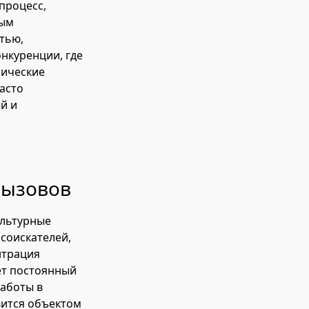
процесс,
вым
стью,
нкуренции, где
сические
асто
й и
вызовов
ультурные
 соискателей,
нтрация
ет постоянный
работы в
вится объектом