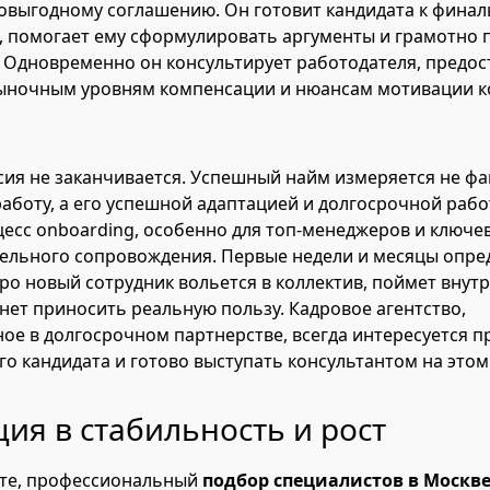
овыгодному соглашению. Он готовит кандидата к фина
 помогает ему сформулировать аргументы и грамотно 
 Одновременно он консультирует работодателя, предос
рыночным уровням компенсации и нюансам мотивации к
сия не заканчивается. Успешный найм измеряется не ф
работу, а его успешной адаптацией и долгосрочной рабо
есс onboarding, особенно для топ-менеджеров и ключев
ельного сопровождения. Первые недели и месяцы опре
ро новый сотрудник вольется в коллектив, поймет внут
нет приносить реальную пользу. Кадровое агентство,
ое в долгосрочном партнерстве, всегда интересуется 
го кандидата и готово выступать консультантом на этом
ия в стабильность и рост
ете, профессиональный
подбор специалистов в Москв