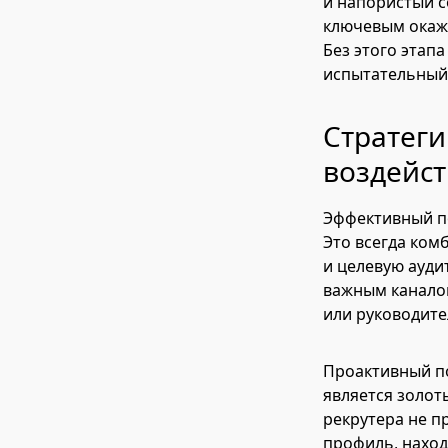
и напористый с
ключевым окаже
Без этого этап
испытательный 
Стратеги
воздейс
Эффективный по
Это всегда ком
и целевую ауди
важным каналом
или руководите
Проактивный по
является золот
рекрутера не п
профиль, наход