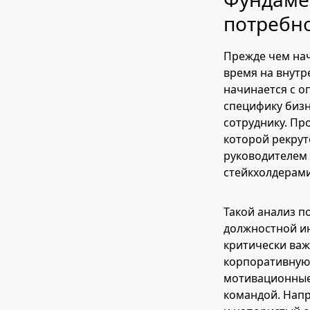
потребно
Прежде чем нач
время на внутр
начинается с о
специфику бизн
сотруднику. Пр
которой рекрут
руководителем
стейкхолдерами
Такой анализ п
должностной инс
критически важ
корпоративную 
мотивационные 
командой. Напр