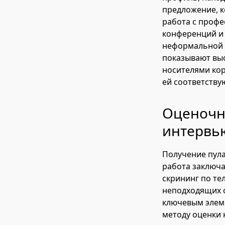
предложение, к
работа с проф
конференций и
неформальной о
показывают выс
носителями кор
ей соответству
Оценочны
интервь
Получение пула
работа заключа
скрининг по те
неподходящих с
ключевым элеме
методу оценки к