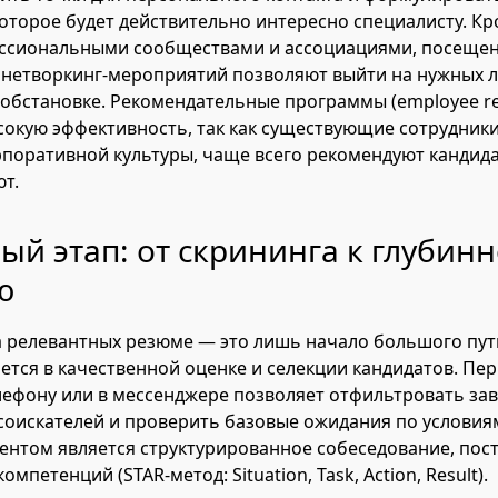
оторое будет действительно интересно специалисту. Кр
ессиональными сообществами и ассоциациями, посещен
 нетворкинг-мероприятий позволяют выйти на нужных 
бстановке. Рекомендательные программы (employee ref
окую эффективность, так как существующие сотрудники
поративной культуры, чаще всего рекомендуют кандида
ют.
й этап: от скрининга к глубин
ю
 релевантных резюме — это лишь начало большого пут
ется в качественной оценке и селекции кандидатов. Пе
лефону или в мессенджере позволяет отфильтровать за
оискателей и проверить базовые ожидания по условиям
нтом является структурированное собеседование, пос
омпетенций (STAR-метод: Situation, Task, Action, Result).