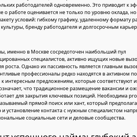
ольких работодателей одновременно. Это приводит к эф
е о работе оценивается не только по уровню оклада, но
акету условий: гибкому графику, удаленному формату р
культуры, бренду работодателя и долгосрочным карье
ны, именно в Москве сосредоточен наибольший пул
цированных специалистов, активно ищущих новые выз
я роста. Однако их пассивность является главным вызо
антливые профессионалы редко находятся в активном по
 к интересным предложениям, которые соответствуют 
означает, что традиционное размещение вакансии и о
ботает для закрытия ключевых позиций. Необходима proa
 называемый прямой поиск или хант, который предполага
и установление контакта с нужным специалистом напр
ональные социальные сети и деловые сообщества.
т успешного найма: глубокий 