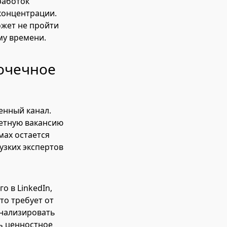
работок
концентрации.
ожет не пройти
му времени.
точечное
енный канал.
ретную вакансию
мах остается
узких экспертов
о в LinkedIn,
то требует от
анализировать
ь ценностное