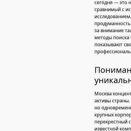
сегодня — это 
сравнимый с ис
исследованием.
продуманностью
за внимание та
методы поиска 
показывают сво
профессиональ
Понимани
уникаль
Москва концент
активы страны.
но одновремен
крупных корпор
перекрестный с
известной ком