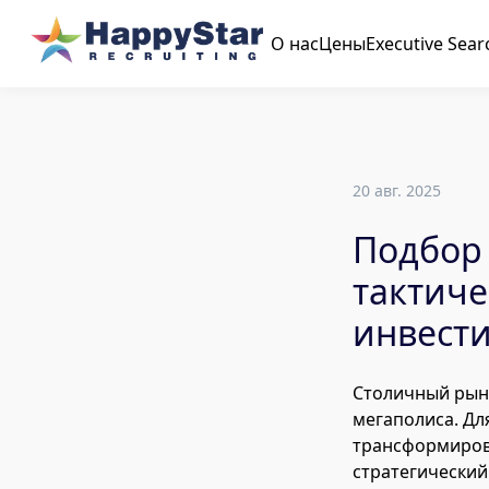
О нас
Цены
Executive Sear
20 авг. 2025
Подбор 
тактиче
инвест
Столичный рын
мегаполиса. Дл
трансформиров
стратегический