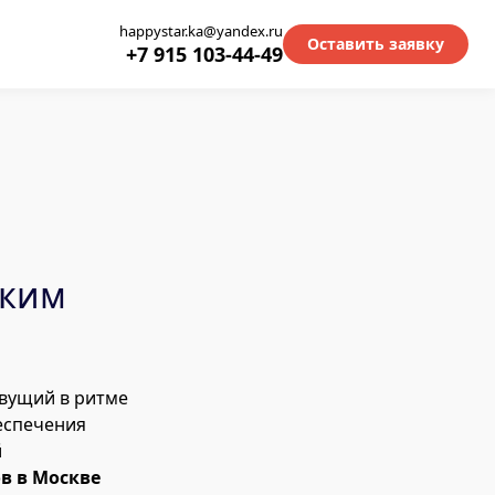
happystar.ka@yandex.ru
Оставить заявку
+7 915 103-44-49
ским
вущий в ритме
еспечения
й
в в Москве