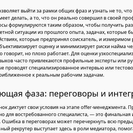
озволяет выйти за рамки общих фраз и узнать не то, что
меет делать, а то, что он реально совершил в своей пр
осы формулируются таким образом, чтобы получить ра
ретной ситуации из прошлого опыта, задачах, которые б
йствиях, которые предпринял соискатель, и измеримом 
объективизирует оценку и минимизирует риски найма че
 говорит, но плохо работает. Для оценки узкоспециал
выков часто привлекаются профильные эксперты или р
ые проводят специализированное интервью или тестово
риближенное к реальным рабочим задачам.
ющая фаза: переговоры и интег
ок диктует свои условия на этапе offer-менеджмента. 
но для востребованного специалиста, — это финальная 
. Ошибка в переговорах может перечеркнуть всю преды
ый рекрутер выступает здесь в роли медиатора, помо