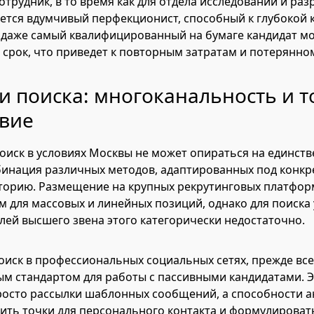
отрудник, в то время как для отдела исследований и раз
тся вдумчивый перфекционист, способный к глубокой 
а даже самый квалифицированный на бумаге кандидат м
срок, что приведет к повторным затратам и потерянно
и поиска: многоканальность и 
твие
иск в условиях Москвы не может опираться на единств
бинация различных методов, адаптированных под конк
торию. Размещение на крупных рекрутинговых платфор
 для массовых и линейных позиций, однако для поиска 
лей высшего звена этого категорически недостаточно.
иск в профессиональных социальных сетях, прежде всег
ым стандартом для работы с пассивными кандидатами. Э
росто рассылки шаблонных сообщений, а способности 
ить точки для персонального контакта и формулироват