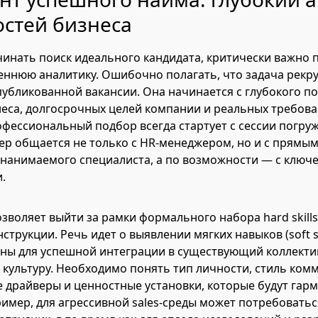
стей бизнеса
инать поиск идеального кандидата, критически важно 
еннюю аналитику. Ошибочно полагать, что задача рекр
публикованной вакансии. Она начинается с глубокого п
еса, долгосрочных целей компании и реальных требов
офессиональный подбор всегда стартует с сессии погруж
ер общается не только с HR-менеджером, но и с прямы
 нанимаемого специалиста, а по возможности — с ключ
.
озволяет выйти за рамки формального набора hard skills
трукции. Речь идет о выявлении мягких навыков (soft sk
ны для успешной интеграции в существующий коллекти
культуру. Необходимо понять тип личности, стиль ком
драйверы и ценностные установки, которые будут гар
имер, для агрессивной sales-среды может потребовать