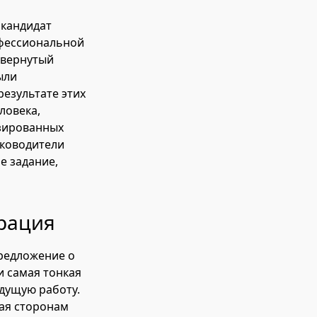
 кандидат
офессиональной
звернутый
ыли
результате этих
ловека,
изированных
уководители
е задание,
рация
Предложение о
и самая тонкая
дущую работу.
гая сторонам