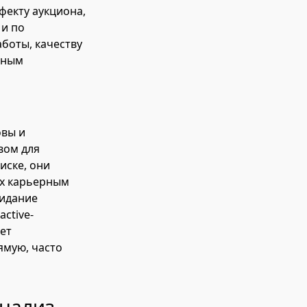
фекту аукциона,
 и по
аботы, качеству
рным
овы и
вом для
иске, они
их карьерным
жидание
ctive-
ет
ямую, часто
анализ