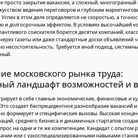
не просто закрытие вакансии, а сложный, многогранный 
кусством ведения переговоров и глубоким маркетинго
 Успех в этом деле определяется не скоростью, а точно
 и долгосрочным эффектом. В условиях высочайшей ко
лантливого соискателя борются десятки компаний, клас
через газеты или даже стандартные доски объявлений ч
ю несостоятельность. Требуется иной подход, системны
ный.
е московского рынка труда:
ный ландшафт возможностей и 
рирует в себе главные экономические, финансовые и к
 Это создает беспрецедентное разнообразие вакансий и
но формирует и специфические вызовы. Высокая конце
аций, среднего бизнеса и динамичных стартапов созда
прос на одни и те же компетенции. Кандидат с опытом 
пании или с узкоспециализированными навыками стано