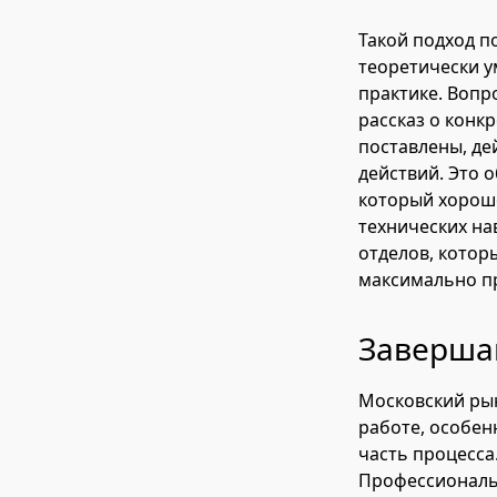
Такой подход п
теоретически у
практике. Вопр
рассказ о конк
поставлены, де
действий. Это 
который хорошо
технических на
отделов, котор
максимально п
Заверша
Московский рын
работе, особен
часть процесса
Профессиональн