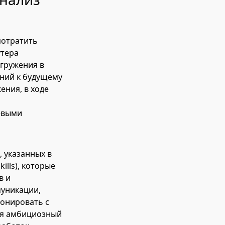
потратить
утера
огружения в
аний к будущему
ения, в ходе
м
евыми
, указанных в
ills), которые
в и
муникации,
монировать с
ся амбициозный