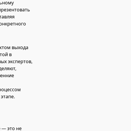
льному
презентовать
тавляя
онкретного
актом выхода
той в
ых экспертов,
деляют,
ренние
процессом
 этапе.
е
— это не