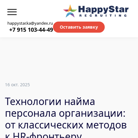
happystar.ka@yandex.ru
Оставить заявку
+7 915 103-44-49
16 окт. 2025
Технологии найма
персонала организации:
от классических методов
к HR-фронтьеру