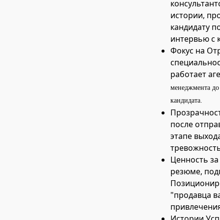
консультант
истории, пр
кандидату п
интервью с 
Фокус на От
специальнос
работает аге
менеджмента до 
кандидата.
Прозрачност
после отпра
этапе выход
тревожность
Ценность за
резюме, под
Позициониро
"продавца в
привлечения
Истории Успе