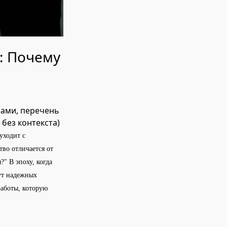
": Почему
зами, перечень
 без контекста)
уходит с
во отличается от
?" В эпоху, когда
ут надежных
работы, которую