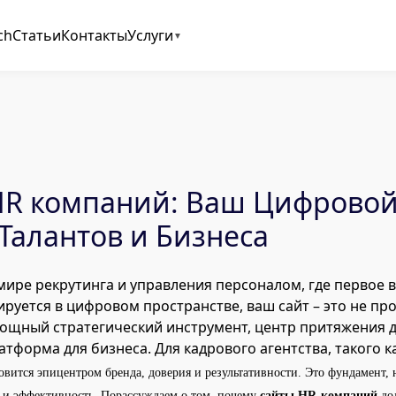
ch
Статьи
Контакты
Услуги
HR компаний: Ваш Цифровой
Талантов и Бизнеса
ире рекрутинга и управления персоналом, где первое 
руется в цифровом пространстве, ваш сайт – это не пр
мощный стратегический инструмент, центр притяжения д
атформа для бизнеса. Для кадрового агентства, такого к
ановится эпицентром бренда, доверия и результативности. Это фундамент, 
 и эффективность. Порассуждаем о том, почему
сайты HR-компаний
до