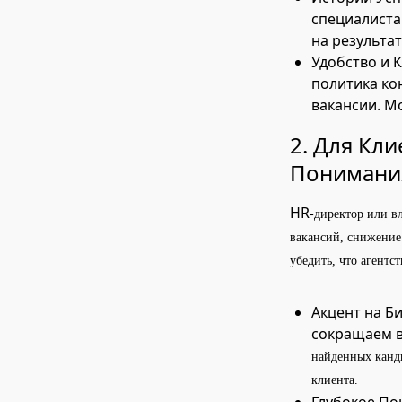
специалиста
на результа
Удобство и 
политика ко
вакансии. М
2. Для Кл
Понимания
HR
-директор или в
вакансий, снижение
убедить, что агентс
Акцент на Би
сокращаем в
найденных канди
клиента.