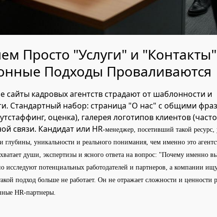
чем Просто "Услуги" и "Контакты
онные Подходы Проваливаются
 сайты кадровых агентств страдают от шаблонности и
и. Стандартный набор: страница "О нас" с общими фра
аутстаффинг, оценка), галерея логотипов клиентов (часто
ой связи. Кандидат или HR
-менеджер, посетивший такой ресурс, 
 глубины, уникальности и реального понимания, чем именно это агентст
 хватает души, экспертизы и ясного ответа на вопрос: "Почему именно вы
но исследуют потенциальных работодателей и партнеров, а компании ищ
такой подход больше не работает. Он не отражает сложности и ценности 
нные HR-партнеры.