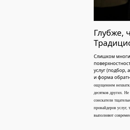
Глубже, 
Традици
Слишком многие
поверхностност
услуг (подбор, 
и форма обратн
ощущением нехватки
десятков других. Не
соискатели тщатель
провайдеров услуг, 
выполняют совреме