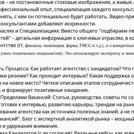
ов – не постановочные стоковые изображения, а живые 
офессиональный опыт, специализация каждого консуль
онять, с кем он потенциально будет работать. Видео-пр
консультантами добавляют искренности.
раслях и Специализациях: Вместо общего "подбираем пе
тей" – детальная информация о ключевых отраслях, в к
нтство (
IT, финансы, инженерия, фарма, FMCG и т.д.), и о конкретных
узких технических специалистов). Это сигнализирует экспертизу и эко
ь Процесса: Как работает агентство с кандидатом? Что
вки резюме? Как проходит интервью? Какая поддержка о
а на новое место? Четкое описание этапов сотрудничес
 и формирует позитивные ожидания.
 Пределами Вакансий: Статьи, руководства, советы по с
готовке к интервью, развитию карьеры, трендам на рынк
вание агентства как источника полезных знаний, а не 
акансий". Блог с экспертной аналитикой рынка – мощны
 и удержания внимания.
ха Кандидатов (с их согласия): Реальные кейсы, как аге