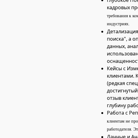
Глубокое По
кадровых пр
требования к ко
индустриях.
Детализация
поиска", а о
данных, ана
использован
оснащеннос
Кейсы с Изм
клиентами. 
(редкая спец
достигнутый
отзыв клиен
глубину раб
Работа с Ре
клиентам не про
работодателя. Э
Данные и Ан