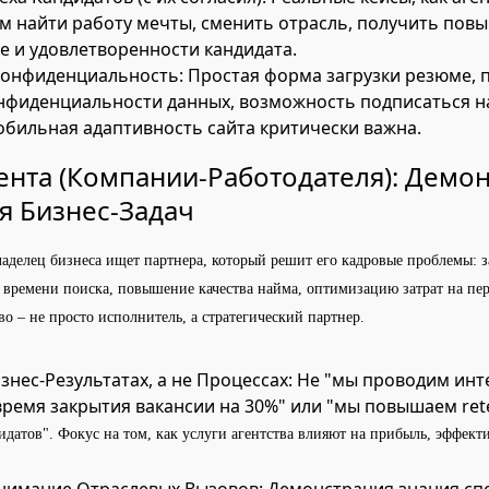
м найти работу мечты, сменить отрасль, получить пов
те и удовлетворенности кандидата.
Конфиденциальность: Простая форма загрузки резюме, 
нфиденциальности данных, возможность подписаться н
обильная адаптивность сайта критически важна.
иента (Компании-Работодателя): Демо
 Бизнес-Задач
ладелец бизнеса ищет партнера, который решит его кадровые проблемы: 
 времени поиска, повышение качества найма, оптимизацию затрат на пе
тво – не просто исполнитель, а стратегический партнер.
знес-Результатах, а не Процессах: Не "мы проводим инт
ремя закрытия вакансии на 30%" или "мы повышаем rete
датов". Фокус на том, как услуги агентства влияют на прибыль, эффекти