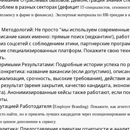
нимание Отраслевых Вызовов: Демонстрация знания сп
облем в разных секторах (дефицит
IT-специалистов, сезонност
мплаенсу в фарме и финансах). Экспертные материалы по HR-трендам в 
 Методологий: Не просто "мы используем современные
писание
каких именно: прямые поиск (хедхантинг), работ
лиз соцсетей с соблюдением этики, партнерские програм
ие специализированных платформ. Покажите свою тех
ть.
еримыми Результатами: Подробные истории успеха по р
Конкретика: название вакансии (если допустимо), описа
иализация, срочность, высокие требования), действия а
 результат (время закрытия, качество кандидата, эконо
та). Анонимизированные кейсы также работают, если п
оты.
путацией Работодателя (
Employer Branding): Покажите, как агентс
сто найти, но и привлечь лучших кандидатов через позиционирование 
то ценное дополнение к сервису.
алитика: Предоставление клиентам отчетности и анали