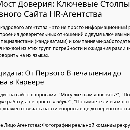
Мост Доверия: Ключевые Столпы
ного Сайта HR-Агентства
кадрового агентства – это не просто информационный р
строения доверительных отношений с двумя ключевыми
специалистами (кандидатами) и компаниями-работодат
ля каждой из этих групп потребности и ожидания различн
оворить на их языках.
ндидата: От Первого Впечатления до
ва в Карьере
дит на сайт с вопросами: "Могу ли я вам доверять?", "П
шую
работу, а не просто
любую
?", "Понимаете ли вы мою 
т должен отвечать на эти вопросы еще до первого конта
е Лицо Агентства: Фотографии реальной команды рекру