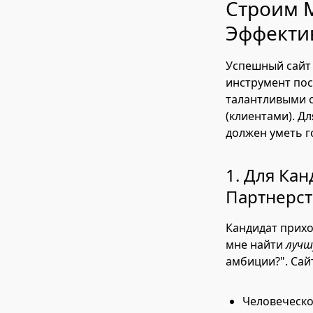
Строим 
Эффектив
Успешный сайт 
инструмент по
талантливыми 
(клиентами). Д
должен уметь г
1. Для Ка
Партнерст
Кандидат прихо
мне найти
луч
амбиции?". Сай
Человеческо