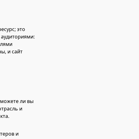
есурс; это
 аудиториями:
елями
ы, и сайт
оможете ли вы
отрасль и
кта.
теров и