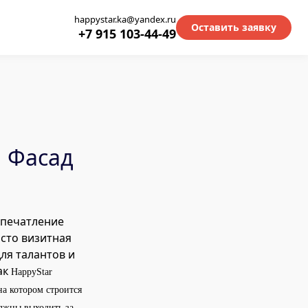
happystar.ka@yandex.ru
Оставить заявку
+7 915 103-44-49
 Фасад
впечатление
осто визитная
ля талантов и
ак
HappyStar
на котором строится
лжны выходить за