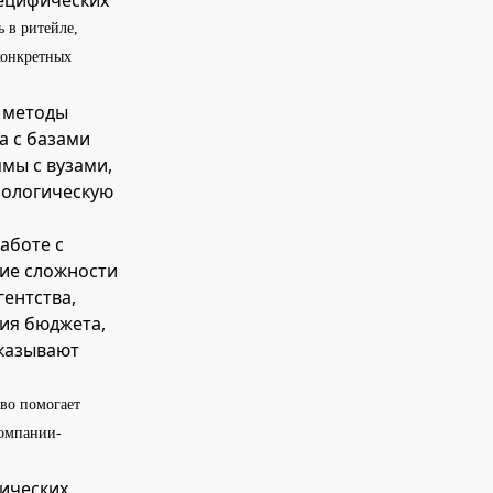
ецифических
ь в ритейле,
конкретных
 методы
а с базами
мы с вузами,
нологическую
аботе с
ние сложности
гентства,
мия бюджета,
оказывают
тво помогает
компании-
тических