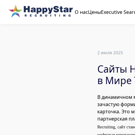
О нас
Цены
Executive Sear
2 июля 2025
Сайты 
в Мире 
В динамичном м
зачастую форми
карточка. Это 
партнерская пл
Recruiting, сайт ст
цифровая репутация