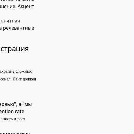
ышение. Акцент
понятная
а релевантные
нстрация
закрытие сложных
рсонал. Сайт должен
ервью", а "мы
ntion rate
вность и рост