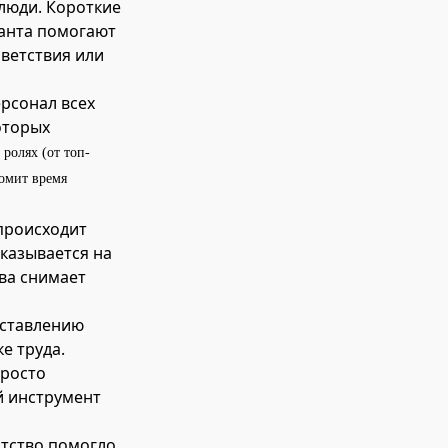
люди. Короткие
танта помогают
иветствия или
рсонал всех
оторых
 ролях (от топ-
номит время
 происходит
казывается на
тва снимает
оставлению
е труда.
просто
й инструмент
нтство помогло